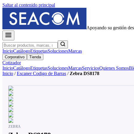
Saltar al contenido principal
Apoyando su gestión de
Inicio
Catálogo
Etiquetas
Soluciones
Marcas
Corporativo
Tienda
Cotizador
Inicio
Catálogo
Etiquetas
Soluciones
Marcas
Servicios
Quienes Somos
Bl
Inicio
/
Escaner Codigo de Barras
/
Zebra DS8178
ZEBRA