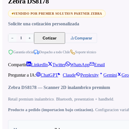
Zebra DS8178
VENDIDO POR PREMIER SOLUTION PARTNER ZEBRA
Solicite una cotización personalizada
1
Cotizar
−
+
Comparar
Garantía oficial
Despacho a todo Chile
Soporte técnico
Compartir
LinkedIn
Twitter
WhatsApp
Email
Preguntar a IA:
ChatGPT
Claude
Perplexity
Gemini
Gro
Zebra DS8178 — Scanner 2D inalambrico premium
Retail premium inalambrico. Bluetooth, presentation + handheld.
Producto a pedido (importacion bajo cotizacion).
Configuracion variabl