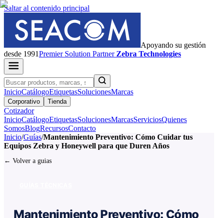
Saltar al contenido principal
Apoyando su gestión
desde 1991
Premier
Solution Partner
Zebra Technologies
Inicio
Catálogo
Etiquetas
Soluciones
Marcas
Corporativo
Tienda
Cotizador
Inicio
Catálogo
Etiquetas
Soluciones
Marcas
Servicios
Quienes
Somos
Blog
Recursos
Contacto
Inicio
/
Guías
/
Mantenimiento Preventivo: Cómo Cuidar tus
Equipos Zebra y Honeywell para que Duren Años
← Volver a guias
GUÍAS TÉCNICAS
Mantenimiento Preventivo: Cómo