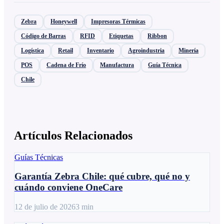
Zebra
Honeywell
Impresoras Térmicas
Código de Barras
RFID
Etiquetas
Ribbon
Logística
Retail
Inventario
Agroindustria
Minería
POS
Cadena de Frío
Manufactura
Guía Técnica
Chile
Artículos Relacionados
Guías Técnicas
Garantía Zebra Chile: qué cubre, qué no y
cuándo conviene OneCare
12 de julio de 2026
3
min