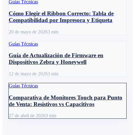
Guías Técnicas
Cómo Elegir el Ribbon Correcto: Tabla de
Compatibilidad por Impresora y Etiqueta
20 de mayo de 2026
3
min
Guías Técnicas
Guía de Actualización de Firmware en
Dispositivos Zebra y Honeywell
12 de mayo de 2026
3
min
Guías Técnicas
Comparativa de Monitores Touch para Punto
de Venta: Resistivos vs Capacitivos
27 de abril de 2026
3
min