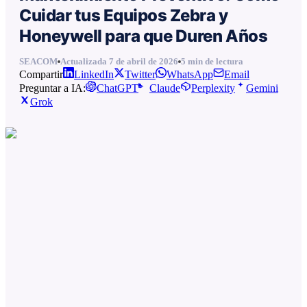
Cuidar tus Equipos Zebra y
Honeywell para que Duren Años
SEACOM
Actualizada
7 de abril de 2026
5
min de lectura
Compartir
LinkedIn
Twitter
WhatsApp
Email
Preguntar a IA:
ChatGPT
Claude
Perplexity
Gemini
Grok