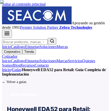
Saltar al contenido principal
Apoyando su gestión
desde 1991
Premier
Solution Partner
Zebra Technologies
Inicio
Catálogo
Etiquetas
Soluciones
Marcas
Corporativo
Tienda
Cotizador
Inicio
Catálogo
Etiquetas
Soluciones
Marcas
Servicios
Quienes
Somos
Blog
Recursos
Contacto
Inicio
/
Guías
/
Honeywell EDA52 para Retail: Guía Completa de
Implementación
← Volver a guias
GUÍAS TÉCNICAS
Honeywell EDA52 para Retail: