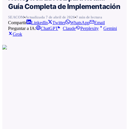
Guía Completa de Implementación
SEACOM
Actualizada
7 de abril de 2026
7
min de lectura
Compartir
LinkedIn
Twitter
WhatsApp
Email
Preguntar a IA:
ChatGPT
Claude
Perplexity
Gemini
Grok