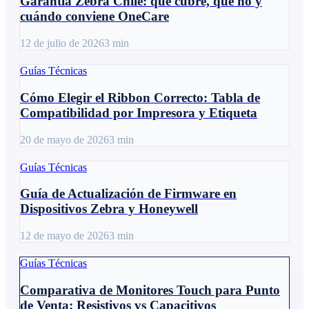
Garantía Zebra Chile: qué cubre, qué no y
cuándo conviene OneCare
12 de julio de 2026
3
min
Guías Técnicas
Cómo Elegir el Ribbon Correcto: Tabla de
Compatibilidad por Impresora y Etiqueta
20 de mayo de 2026
3
min
Guías Técnicas
Guía de Actualización de Firmware en
Dispositivos Zebra y Honeywell
12 de mayo de 2026
3
min
Guías Técnicas
Comparativa de Monitores Touch para Punto
de Venta: Resistivos vs Capacitivos