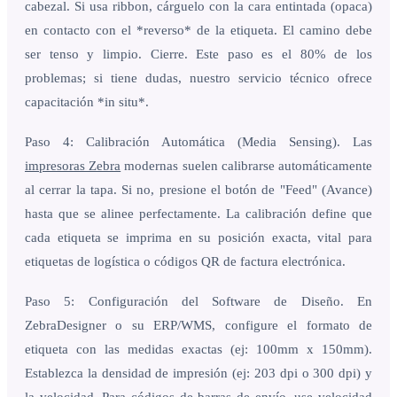
cabezal. Si usa ribbon, cárguelo con la cara entintada (opaca)
en contacto con el *reverso* de la etiqueta. El camino debe
ser tenso y limpio. Cierre. Este paso es el 80% de los
problemas; si tiene dudas, nuestro servicio técnico ofrece
capacitación *in situ*.
Paso 4: Calibración Automática (Media Sensing). Las
impresoras Zebra
modernas suelen calibrarse automáticamente
al cerrar la tapa. Si no, presione el botón de "Feed" (Avance)
hasta que se alinee perfectamente. La calibración define que
cada etiqueta se imprima en su posición exacta, vital para
etiquetas de logística o códigos QR de factura electrónica.
Paso 5: Configuración del Software de Diseño. En
ZebraDesigner o su ERP/WMS, configure el formato de
etiqueta con las medidas exactas (ej: 100mm x 150mm).
Establezca la densidad de impresión (ej: 203 dpi o 300 dpi) y
la velocidad. Para códigos de barras de envío, use velocidad