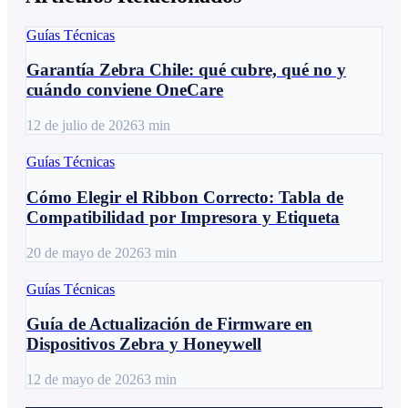
Guías Técnicas
Garantía Zebra Chile: qué cubre, qué no y
cuándo conviene OneCare
12 de julio de 2026
3
min
Guías Técnicas
Cómo Elegir el Ribbon Correcto: Tabla de
Compatibilidad por Impresora y Etiqueta
20 de mayo de 2026
3
min
Guías Técnicas
Guía de Actualización de Firmware en
Dispositivos Zebra y Honeywell
12 de mayo de 2026
3
min