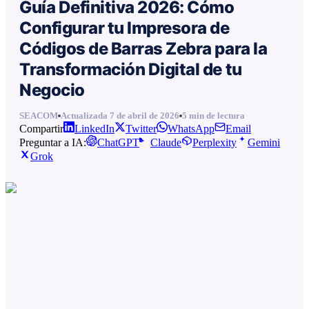
Guía Definitiva 2026: Cómo
Configurar tu Impresora de
Códigos de Barras Zebra para la
Transformación Digital de tu
Negocio
SEACOM
Actualizada
7 de abril de 2026
5
min de lectura
Compartir
LinkedIn
Twitter
WhatsApp
Email
Preguntar a IA:
ChatGPT
Claude
Perplexity
Gemini
Grok