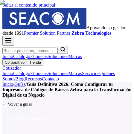
Saltar al contenido principal
Apoyando su gestión
desde 1991
Premier
Solution Partner
Zebra Technologies
Inicio
Catálogo
Etiquetas
Soluciones
Marcas
Corporativo
Tienda
Cotizador
Inicio
Catálogo
Etiquetas
Soluciones
Marcas
Servicios
Quienes
Somos
Blog
Recursos
Contacto
Inicio
/
Guías
/
Guía Definitiva 2026: Cómo Configurar tu
Impresora de Códigos de Barras Zebra para la Transformación
Digital de tu Negocio
← Volver a guias
GUÍAS TÉCNICAS