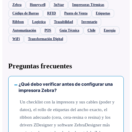
Zebra
Honeywell
3nStar
Impresoras Térmicas
Código de Barras
RFID
Punto de Venta
Etiquetas
Ribbon
Logística
Trazabilidad
Inventario
Automatización
POS
Guía Técnica
Chile
Energía
WiFi
Transformación Digital
Preguntas frecuentes
¿Qué debo verificar antes de configurar una
impresora Zebra?
Un checklist con la impresora y sus cables (poder y
datos), el rollo de etiquetas del ancho exacto, el
ribbon adecuado (cera, cera-resina o resina) y los
drivers ZDesigner y software ZebraDesigner más