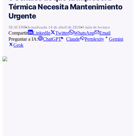
Térmica Necesita Mantenimiento
Urgente
SEACOM
Actualizada
14 de abril de 2026
3
min de lectura
Compartir
LinkedIn
Twitter
WhatsApp
Email
Preguntar a IA:
ChatGPT
Claude
Perplexity
Gemini
Grok