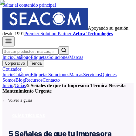
Saltar al contenido principal
Apoyando su gestión
desde 1991
Premier
Solution Partner
Zebra Technologies
Inicio
Catálogo
Etiquetas
Soluciones
Marcas
Corporativo
Tienda
Cotizador
Inicio
Catálogo
Etiquetas
Soluciones
Marcas
Servicios
Quienes
Somos
Blog
Recursos
Contacto
Inicio
/
Guías
/
5 Señales de que tu Impresora Térmica Necesita
Mantenimiento Urgente
← Volver a guias
GUÍAS TÉCNICAS
5 Señales de que tu Impresora