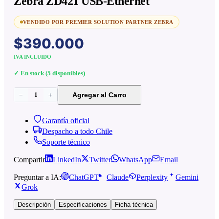
Zebra ZD421 USB-Ethernet
VENDIDO POR PREMIER SOLUTION PARTNER ZEBRA
$390.000
IVA INCLUIDO
✓ En stock (
5
disponibles)
1
Agregar al Carro
−
+
Garantía oficial
Despacho a todo Chile
Soporte técnico
Compartir
LinkedIn
Twitter
WhatsApp
Email
Preguntar a IA:
ChatGPT
Claude
Perplexity
Gemini
Grok
Descripción
Especificaciones
Ficha técnica