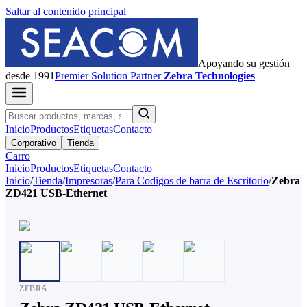
Saltar al contenido principal
Apoyando su gestión
desde 1991
Premier
Solution Partner
Zebra Technologies
Inicio
Productos
Etiquetas
Contacto
Corporativo
Tienda
Carro
Inicio
Productos
Etiquetas
Contacto
Inicio
/
Tienda
/
Impresoras
/
Para Codigos de barra de Escritorio
/
Zebra
ZD421 USB-Ethernet
ZEBRA