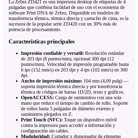
La Zebra ZD421 es una impresora desktop de etiquetas de 4
pulgadas que combina facilidad de uso con el ecosistema de
software Print DNA de Zebra. Disponible en modelos de
transferencia térmica, térmica directa y cartucho de cinta, es la
sucesora de la popular serie ZD420 con un 30% más de
potencia de procesamiento.
Características principales
Impresión confiable y versátil:
Resolución estándar
de 203 dpi (8 puntos/mm), opcional 300 dpi (12
puntos/mm). Velocidad de impresión programable hasta
6 ips (152 mm/s) en 203 dpi y 4 ips (102 mm/s) en 300
dpi.
Ancho de impresión máximo:
104 mm (4,09 pulg) —
soporta impresión térmica directa y por transferencia
térmica de códigos de barras 1D/2D, texto y gráficos.
OpenACCESS:
Carga de suministros con una sola
mano que reduce el tiempo de cambio de rollo. Soporte
de rollos hasta 5 pulgadas de diámetro externo y
suministros plegados en Z.
Print Touch (NFC):
Toque un dispositivo móvil
contra la impresora para acceder a información y
configuración sin cables.
Modularidad:
Cortador y dispensador de etiquetas