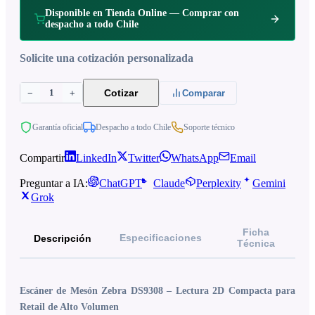
Disponible en Tienda Online — Comprar con
despacho a todo Chile
Solicite una cotización personalizada
1
Cotizar
−
+
Comparar
Garantía oficial
Despacho a todo Chile
Soporte técnico
Compartir
LinkedIn
Twitter
WhatsApp
Email
Preguntar a IA:
ChatGPT
Claude
Perplexity
Gemini
Grok
Ficha
Especificaciones
Descripción
Técnica
Escáner de Mesón Zebra DS9308 – Lectura 2D Compacta para
Retail de Alto Volumen