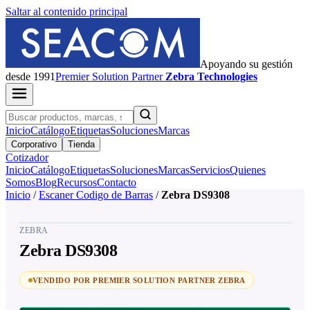
Saltar al contenido principal
Apoyando su gestión
desde 1991
Premier
Solution Partner
Zebra Technologies
Inicio
Catálogo
Etiquetas
Soluciones
Marcas
Corporativo
Tienda
Cotizador
Inicio
Catálogo
Etiquetas
Soluciones
Marcas
Servicios
Quienes
Somos
Blog
Recursos
Contacto
Inicio
/
Escaner Codigo de Barras
/
Zebra DS9308
ZEBRA
Zebra DS9308
VENDIDO POR PREMIER SOLUTION PARTNER ZEBRA