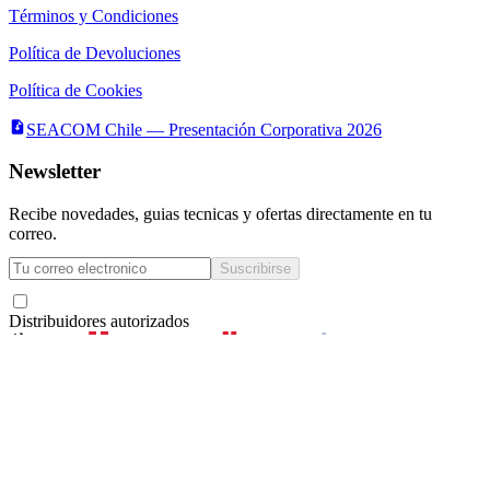
Términos y Condiciones
Política de Devoluciones
Política de Cookies
SEACOM Chile — Presentación Corporativa 2026
Newsletter
Recibe novedades, guias tecnicas y ofertas directamente en tu
correo.
Suscribirse
Acepto recibir novedades y ofertas por correo
Distribuidores autorizados
Seacom
©
2026
— Todos los derechos reservados
Servicios y Asesorías Computacionales Ltda.
· RUT
78.133.350-6
·
La Concepción 322,
Local 102, Providencia