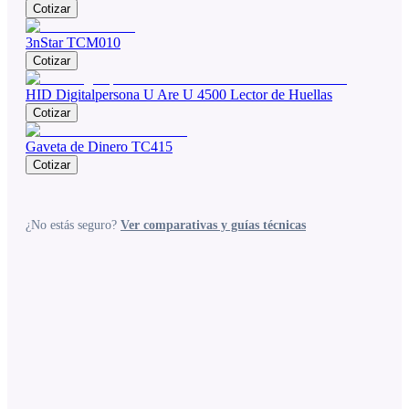
Cotizar
3nStar TCM010
Cotizar
HID Digitalpersona U Are U 4500 Lector de Huellas
Cotizar
Gaveta de Dinero TC415
Cotizar
¿No estás seguro?
Ver comparativas y guías técnicas