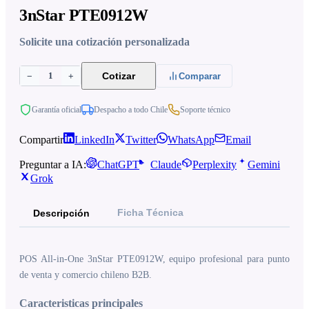
3nStar PTE0912W
Solicite una cotización personalizada
1
Cotizar
−
+
Comparar
Garantía oficial
Despacho a todo Chile
Soporte técnico
Compartir
LinkedIn
Twitter
WhatsApp
Email
Preguntar a IA:
ChatGPT
Claude
Perplexity
Gemini
Grok
Ficha Técnica
Descripción
POS All-in-One 3nStar PTE0912W, equipo profesional para punto
de venta y comercio chileno B2B.
Caracteristicas principales