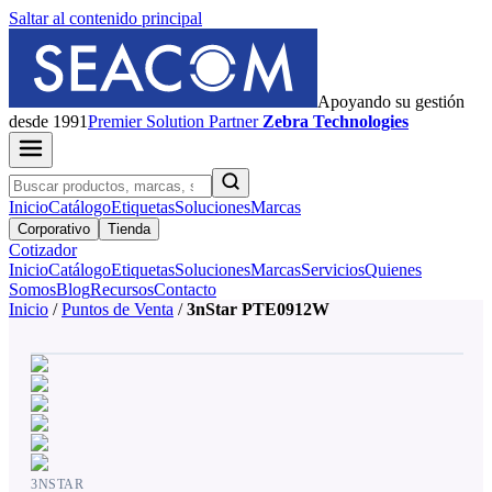
Saltar al contenido principal
Apoyando su gestión
desde 1991
Premier
Solution Partner
Zebra Technologies
Inicio
Catálogo
Etiquetas
Soluciones
Marcas
Corporativo
Tienda
Cotizador
Inicio
Catálogo
Etiquetas
Soluciones
Marcas
Servicios
Quienes
Somos
Blog
Recursos
Contacto
Inicio
/
Puntos de Venta
/
3nStar PTE0912W
3NSTAR