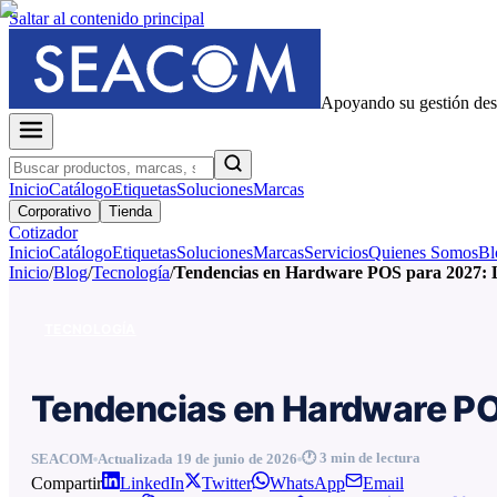
Saltar al contenido principal
Apoyando su gestión de
Inicio
Catálogo
Etiquetas
Soluciones
Marcas
Corporativo
Tienda
Cotizador
Inicio
Catálogo
Etiquetas
Soluciones
Marcas
Servicios
Quienes Somos
Bl
Inicio
/
Blog
/
Tecnología
/
Tendencias en Hardware POS para 2027: Lo
TECNOLOGÍA
Tendencias en Hardware POS
🕐
3
min de lectura
SEACOM
Actualizada
19 de junio de 2026
Compartir
LinkedIn
Twitter
WhatsApp
Email