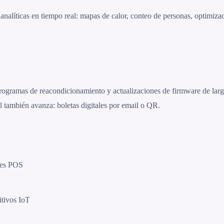
nalíticas en tiempo real: mapas de calor, conteo de personas, optimiza
 programas de reacondicionamiento y actualizaciones de firmware de lar
l también avanza: boletas digitales por email o QR.
les POS
itivos IoT