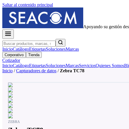
Saltar al contenido principal
Apoyando su gestión de
Inicio
Catálogo
Etiquetas
Soluciones
Marcas
Corporativo
Tienda
Cotizador
Inicio
Catálogo
Etiquetas
Soluciones
Marcas
Servicios
Quienes Somos
Bl
Inicio
/
Capturadores de datos
/
Zebra TC78
ZEBRA