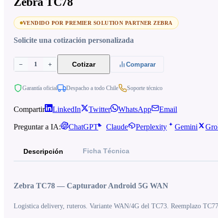
Zebra TC78
VENDIDO POR PREMIER SOLUTION PARTNER ZEBRA
Solicite una cotización personalizada
1
Cotizar
−
+
Comparar
Garantía oficial
Despacho a todo Chile
Soporte técnico
Compartir
LinkedIn
Twitter
WhatsApp
Email
Preguntar a IA:
ChatGPT
Claude
Perplexity
Gemini
Gro
Ficha Técnica
Descripción
Zebra TC78 — Capturador Android 5G WAN
Logistica delivery, ruteros. Variante WAN/4G del TC73. Reemplazo TC77