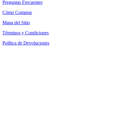
Preguntas Frecuentes
Cómo Comprar
Mapa del Sitio
Términos y Condiciones
Política de Devoluciones
Política de Cookies
SEACOM Chile — Presentación Corporativa 2026
Newsletter
Recibe novedades, guias tecnicas y ofertas directamente en tu
correo.
Suscribirse
Acepto recibir novedades y ofertas por correo
Distribuidores autorizados