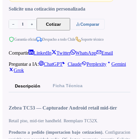
Solicite una cotización personalizada
1
Cotizar
−
+
Comparar
Garantía oficial
Despacho a todo Chile
Soporte técnico
Compartir
LinkedIn
Twitter
WhatsApp
Email
Preguntar a IA:
ChatGPT
Claude
Perplexity
Gemini
Grok
Ficha Técnica
Descripción
Zebra TC53 — Capturador Android retail mid-tier
Retail piso, mid-tier handheld. Reemplazo TC52X.
Producto a pedido (importacion bajo cotizacion).
Configuracion