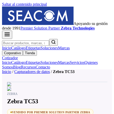
Saltar al contenido principal
Apoyando su gestión
desde 1991
Premier
Solution Partner
Zebra Technologies
Inicio
Catálogo
Etiquetas
Soluciones
Marcas
Corporativo
Tienda
Cotizador
Inicio
Catálogo
Etiquetas
Soluciones
Marcas
Servicios
Quienes
Somos
Blog
Recursos
Contacto
Inicio
/
Capturadores de datos
/
Zebra TC53
ZEBRA
Zebra TC53
VENDIDO POR PREMIER SOLUTION PARTNER ZEBRA