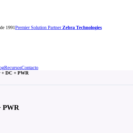
sde 1991
Premier
Solution Partner
Zebra Technologies
og
Recursos
Contacto
er + DC + PWR
 + PWR