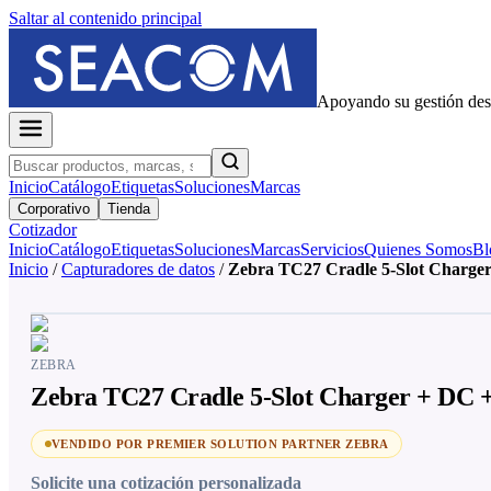
Saltar al contenido principal
Apoyando su gestión de
Inicio
Catálogo
Etiquetas
Soluciones
Marcas
Corporativo
Tienda
Cotizador
Inicio
Catálogo
Etiquetas
Soluciones
Marcas
Servicios
Quienes Somos
Bl
Inicio
/
Capturadores de datos
/
Zebra TC27 Cradle 5-Slot Charg
ZEBRA
Zebra TC27 Cradle 5-Slot Charger + DC
VENDIDO POR PREMIER SOLUTION PARTNER ZEBRA
Solicite una cotización personalizada