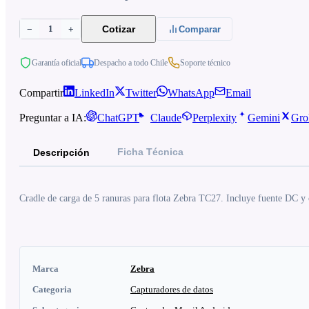
1
Cotizar
−
+
Comparar
Garantía oficial
Despacho a todo Chile
Soporte técnico
Compartir
LinkedIn
Twitter
WhatsApp
Email
Preguntar a IA:
ChatGPT
Claude
Perplexity
Gemini
Gro
Ficha Técnica
Descripción
Cradle de carga de 5 ranuras para flota Zebra TC27. Incluye fuente DC y 
Marca
Zebra
Categoria
Capturadores de datos