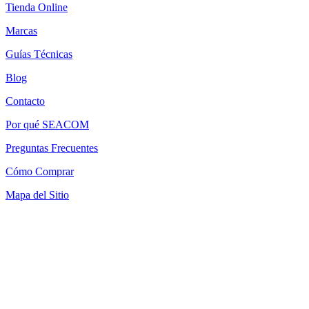
Tienda Online
Marcas
Guías Técnicas
Blog
Contacto
Por qué SEACOM
Preguntas Frecuentes
Cómo Comprar
Mapa del Sitio
Términos y Condiciones
Política de Devoluciones
Política de Cookies
SEACOM Chile — Presentación Corporativa 2026