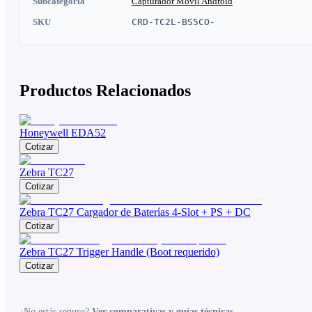
Subcategoria
Capturador Movil Android
SKU
CRD-TC2L-BS5CO-
Productos Relacionados
Honeywell EDA52
Cotizar
Zebra TC27
Cotizar
Zebra TC27 Cargador de Baterías 4-Slot + PS + DC
Cotizar
Zebra TC27 Trigger Handle (Boot requerido)
Cotizar
¿No estás seguro?
Ver comparativas y guías técnicas