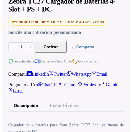
Zebra TC27 Cargador de Baterías 4-
Slot + PS + DC
VENDIDO POR PREMIER SOLUTION PARTNER ZEBRA
Solicite una cotización personalizada
1
Cotizar
−
+
Comparar
Garantía oficial
Despacho a todo Chile
Soporte técnico
Compartir
LinkedIn
Twitter
WhatsApp
Email
Preguntar a IA:
ChatGPT
Claude
Perplexity
Gemini
Grok
Ficha Técnica
Descripción
Cargador de 4 baterías para flota Zebra TC27. Incluye fuente de
poder y cable DC.