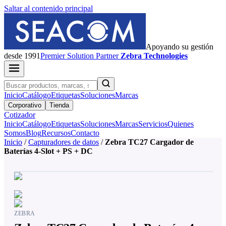
Saltar al contenido principal
Apoyando su gestión
desde 1991
Premier
Solution Partner
Zebra Technologies
Inicio
Catálogo
Etiquetas
Soluciones
Marcas
Corporativo
Tienda
Cotizador
Inicio
Catálogo
Etiquetas
Soluciones
Marcas
Servicios
Quienes
Somos
Blog
Recursos
Contacto
Inicio
/
Capturadores de datos
/
Zebra TC27 Cargador de
Baterías 4-Slot + PS + DC
ZEBRA