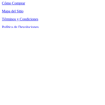
Cómo Comprar
Mapa del Sitio
Términos y Condiciones
Política de Devoluciones
Política de Cookies
SEACOM Chile — Presentación Corporativa 2026
Newsletter
Recibe novedades, guias tecnicas y ofertas directamente en tu
correo.
Suscribirse
Acepto recibir novedades y ofertas por correo
Distribuidores autorizados