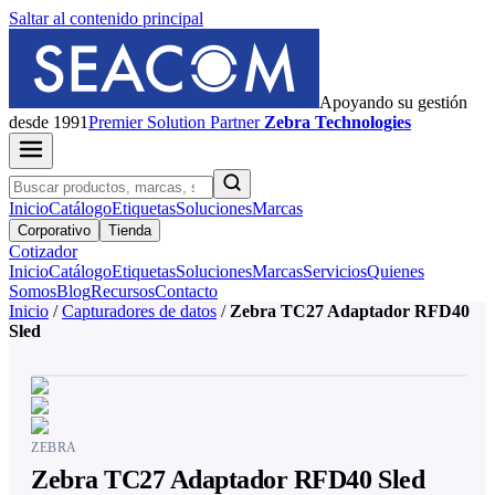
Saltar al contenido principal
Apoyando su gestión
desde 1991
Premier
Solution Partner
Zebra Technologies
Inicio
Catálogo
Etiquetas
Soluciones
Marcas
Corporativo
Tienda
Cotizador
Inicio
Catálogo
Etiquetas
Soluciones
Marcas
Servicios
Quienes
Somos
Blog
Recursos
Contacto
Inicio
/
Capturadores de datos
/
Zebra TC27 Adaptador RFD40
Sled
ZEBRA
Zebra TC27 Adaptador RFD40 Sled