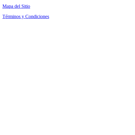
Mapa del Sitio
Términos y Condiciones
Política de Devoluciones
Política de Cookies
SEACOM Chile — Presentación Corporativa 2026
Newsletter
Recibe novedades, guias tecnicas y ofertas directamente en tu
correo.
Suscribirse
Acepto recibir novedades y ofertas por correo
Distribuidores autorizados
Seacom
©
2026
— Todos los derechos reservados