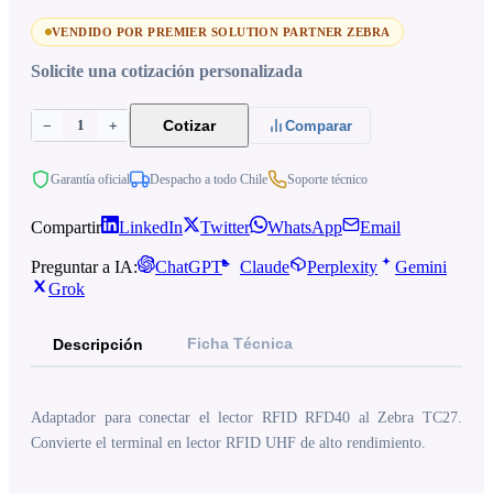
VENDIDO POR PREMIER SOLUTION PARTNER ZEBRA
Solicite una cotización personalizada
1
Cotizar
−
+
Comparar
Garantía oficial
Despacho a todo Chile
Soporte técnico
Compartir
LinkedIn
Twitter
WhatsApp
Email
Preguntar a IA:
ChatGPT
Claude
Perplexity
Gemini
Grok
Ficha Técnica
Descripción
Adaptador para conectar el lector RFID RFD40 al Zebra TC27.
Convierte el terminal en lector RFID UHF de alto rendimiento.