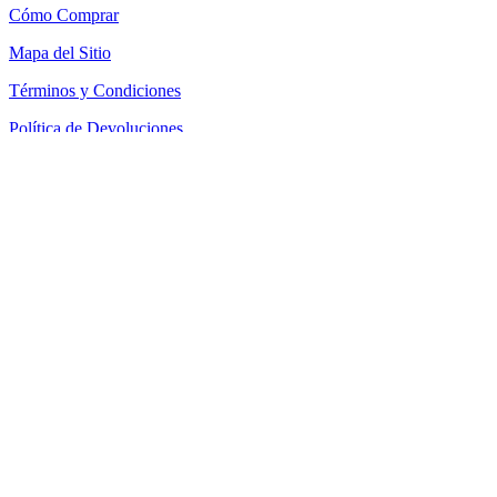
Cómo Comprar
Mapa del Sitio
Términos y Condiciones
Política de Devoluciones
Política de Cookies
SEACOM Chile — Presentación Corporativa 2026
Newsletter
Recibe novedades, guias tecnicas y ofertas directamente en tu
correo.
Suscribirse
Acepto recibir novedades y ofertas por correo
Distribuidores autorizados