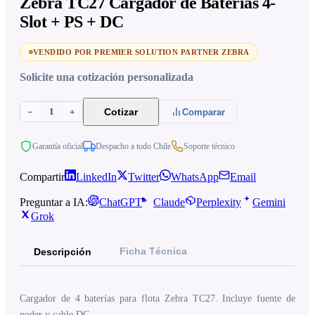
Zebra TC27 Cargador de Baterías 4-
Slot + PS + DC
VENDIDO POR PREMIER SOLUTION PARTNER ZEBRA
Solicite una cotización personalizada
1
Cotizar
−
+
Comparar
Garantía oficial
Despacho a todo Chile
Soporte técnico
Compartir
LinkedIn
Twitter
WhatsApp
Email
Preguntar a IA:
ChatGPT
Claude
Perplexity
Gemini
Grok
Ficha Técnica
Descripción
Cargador de 4 baterías para flota Zebra TC27. Incluye fuente de
poder y cable DC.