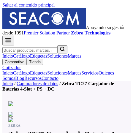
Saltar al contenido principal
Apoyando su gestión
desde 1991
Premier
Solution Partner
Zebra Technologies
Inicio
Catálogo
Etiquetas
Soluciones
Marcas
Corporativo
Tienda
Cotizador
Inicio
Catálogo
Etiquetas
Soluciones
Marcas
Servicios
Quienes
Somos
Blog
Recursos
Contacto
Inicio
/
Capturadores de datos
/
Zebra TC27 Cargador de
Baterías 4-Slot + PS + DC
ZEBRA