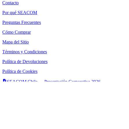
Contacto
Por qué SEACOM
Preguntas Frecuentes
Cómo Comprar
Mapa del Sitio
Términos y Condiciones
Política de Devoluciones
Política de Cookies
SEACOM Chile — Presentación Corporativa 2026
Newsletter
Recibe novedades, guias tecnicas y ofertas directamente en tu
correo.
Suscribirse
Acepto recibir novedades y ofertas por correo