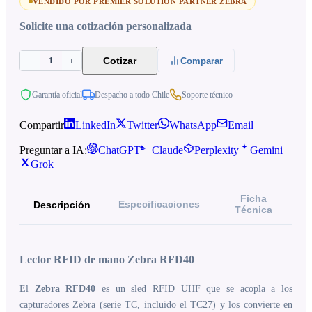
VENDIDO POR PREMIER SOLUTION PARTNER ZEBRA
Solicite una cotización personalizada
1
Cotizar
−
+
Comparar
Garantía oficial
Despacho a todo Chile
Soporte técnico
Compartir
LinkedIn
Twitter
WhatsApp
Email
Preguntar a IA:
ChatGPT
Claude
Perplexity
Gemini
Grok
Ficha
Especificaciones
Descripción
Técnica
Lector RFID de mano Zebra RFD40
El
Zebra RFD40
es un sled RFID UHF que se acopla a los
capturadores Zebra (serie TC, incluido el TC27) y los convierte en