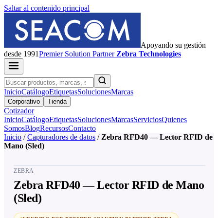
Saltar al contenido principal
Apoyando su gestión
desde 1991
Premier
Solution Partner
Zebra Technologies
Inicio
Catálogo
Etiquetas
Soluciones
Marcas
Corporativo
Tienda
Cotizador
Inicio
Catálogo
Etiquetas
Soluciones
Marcas
Servicios
Quienes
Somos
Blog
Recursos
Contacto
Inicio
/
Capturadores de datos
/
Zebra RFD40 — Lector RFID de
Mano (Sled)
ZEBRA
Zebra RFD40 — Lector RFID de Mano
(Sled)