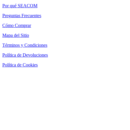
Por qué SEACOM
Preguntas Frecuentes
Cómo Comprar
Mapa del Sitio
Términos y Condiciones
Política de Devoluciones
Política de Cookies
SEACOM Chile — Presentación Corporativa 2026
Newsletter
Recibe novedades, guias tecnicas y ofertas directamente en tu
correo.
Suscribirse
Acepto recibir novedades y ofertas por correo
Distribuidores autorizados