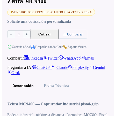
Zebra MC9400
VENDIDO POR PREMIER SOLUTION PARTNER ZEBRA
Solicite una cotización personalizada
1
Cotizar
−
+
Comparar
Garantía oficial
Despacho a todo Chile
Soporte técnico
Compartir
LinkedIn
Twitter
WhatsApp
Email
Preguntar a IA:
ChatGPT
Claude
Perplexity
Gemini
Grok
Ficha Técnica
Descripción
Zebra MC9400 — Capturador industrial pistol-grip
Bodega industrial, picking a distancia. Reemplaza MC9300. Pistol-