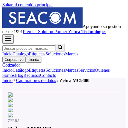
Saltar al contenido principal
Apoyando su gestión
desde 1991
Premier
Solution Partner
Zebra Technologies
Inicio
Catálogo
Etiquetas
Soluciones
Marcas
Corporativo
Tienda
Cotizador
Inicio
Catálogo
Etiquetas
Soluciones
Marcas
Servicios
Quienes
Somos
Blog
Recursos
Contacto
Inicio
/
Capturadores de datos
/
Zebra MC9400
ZEBRA