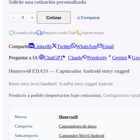
Solicite una cotización personalizada
1
Cotizar
−
+
Comparar
Garantía oficial
Despacho a todo Chile
Soporte técnico
Compartir
LinkedIn
Twitter
WhatsApp
Email
Preguntar a IA:
ChatGPT
Claude
Perplexity
Gemini
Gro
Honeywell EDA5S — Capturador Android entry rugged
Retail entry-level handheld. ScanPal entry rugged Android.
Producto a pedido (importacion bajo cotizacion).
Configuracion variabl
Marca
Honeywell
Categoria
Capturadores de datos
Subcategoria
Capturador Movil Android