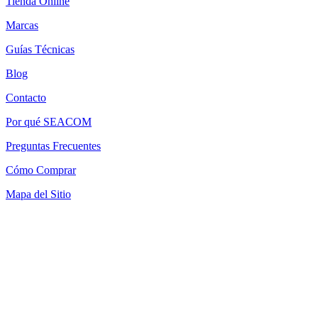
Tienda Online
Marcas
Guías Técnicas
Blog
Contacto
Por qué SEACOM
Preguntas Frecuentes
Cómo Comprar
Mapa del Sitio
Términos y Condiciones
Política de Devoluciones
Política de Cookies
SEACOM Chile — Presentación Corporativa 2026