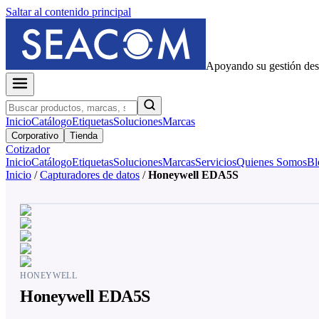
Saltar al contenido principal
Apoyando su gestión de
Inicio
Catálogo
Etiquetas
Soluciones
Marcas
Corporativo
Tienda
Cotizador
Inicio
Catálogo
Etiquetas
Soluciones
Marcas
Servicios
Quienes Somos
Bl
Inicio
/
Capturadores de datos
/
Honeywell EDA5S
HONEYWELL
Honeywell EDA5S