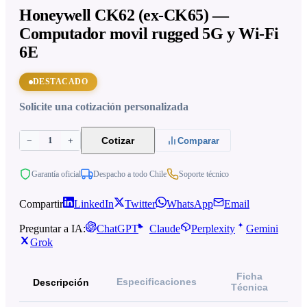
Honeywell CK62 (ex-CK65) —
Computador movil rugged 5G y Wi-Fi
6E
DESTACADO
Solicite una cotización personalizada
1
Cotizar
−
+
Comparar
Garantía oficial
Despacho a todo Chile
Soporte técnico
Compartir
LinkedIn
Twitter
WhatsApp
Email
Preguntar a IA:
ChatGPT
Claude
Perplexity
Gemini
Grok
Ficha
Especificaciones
Descripción
Técnica