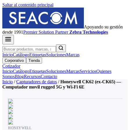
Saltar al contenido principal
Apoyando su gestión
desde 1991
Premier
Solution Partner
Zebra Technologies
Inicio
Catálogo
Etiquetas
Soluciones
Marcas
Corporativo
Tienda
Cotizador
Inicio
Catálogo
Etiquetas
Soluciones
Marcas
Servicios
Quienes
Somos
Blog
Recursos
Contacto
Inicio
/
Capturadores de datos
/
Honeywell CK62 (ex-CK65) —
Computador movil rugged 5G y Wi-Fi 6E
HONEYWELL