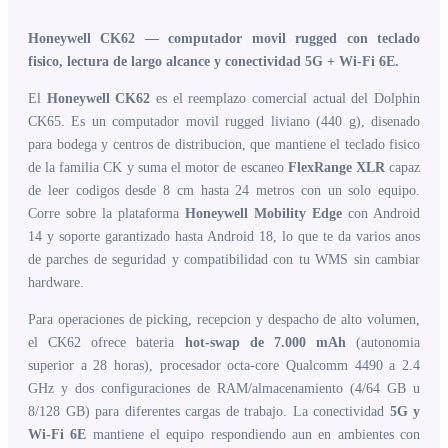
Honeywell CK62 — computador movil rugged con teclado
fisico, lectura de largo alcance y conectividad 5G + Wi-Fi 6E.
El
Honeywell CK62
es el reemplazo comercial actual del Dolphin
CK65. Es un computador movil rugged liviano (440 g), disenado
para bodega y centros de distribucion, que mantiene el teclado fisico
de la familia CK y suma el motor de escaneo
FlexRange XLR
capaz
de leer codigos desde 8 cm hasta 24 metros con un solo equipo.
Corre sobre la plataforma
Honeywell Mobility Edge
con Android
14 y soporte garantizado hasta Android 18, lo que te da varios anos
de parches de seguridad y compatibilidad con tu WMS sin cambiar
hardware.
Para operaciones de picking, recepcion y despacho de alto volumen,
el CK62 ofrece bateria
hot-swap de 7.000 mAh
(autonomia
superior a 28 horas), procesador octa-core Qualcomm 4490 a 2.4
GHz y dos configuraciones de RAM/almacenamiento (4/64 GB u
8/128 GB) para diferentes cargas de trabajo. La conectividad
5G y
Wi-Fi 6E
mantiene el equipo respondiendo aun en ambientes con