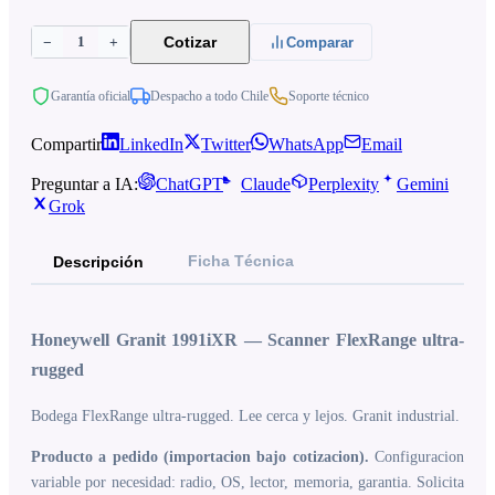
1
Cotizar
−
+
Comparar
Garantía oficial
Despacho a todo Chile
Soporte técnico
Compartir
LinkedIn
Twitter
WhatsApp
Email
Preguntar a IA:
ChatGPT
Claude
Perplexity
Gemini
Grok
Ficha Técnica
Descripción
Honeywell Granit 1991iXR — Scanner FlexRange ultra-
rugged
Bodega FlexRange ultra-rugged. Lee cerca y lejos. Granit industrial.
Producto a pedido (importacion bajo cotizacion).
Configuracion
variable por necesidad: radio, OS, lector, memoria, garantia. Solicita