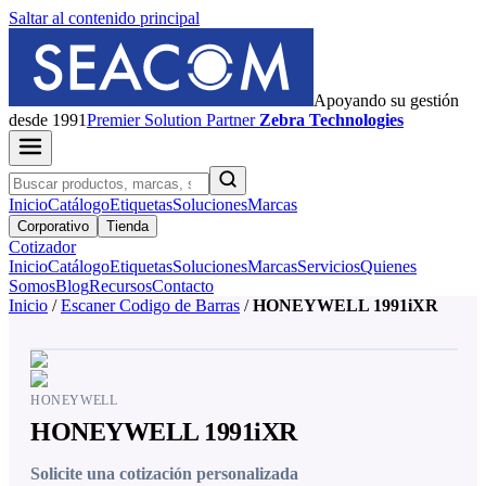
Saltar al contenido principal
Apoyando su gestión
desde 1991
Premier
Solution Partner
Zebra Technologies
Inicio
Catálogo
Etiquetas
Soluciones
Marcas
Corporativo
Tienda
Cotizador
Inicio
Catálogo
Etiquetas
Soluciones
Marcas
Servicios
Quienes
Somos
Blog
Recursos
Contacto
Inicio
/
Escaner Codigo de Barras
/
HONEYWELL 1991iXR
HONEYWELL
HONEYWELL 1991iXR
Solicite una cotización personalizada