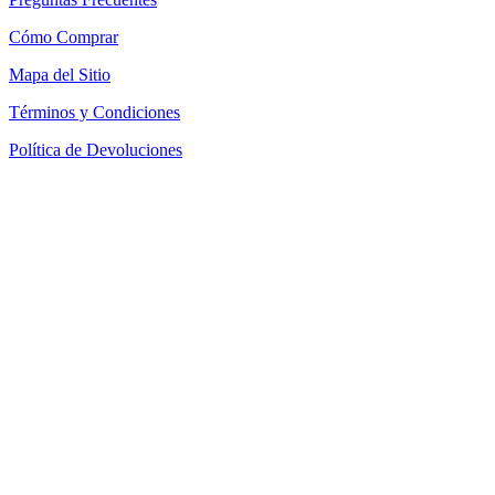
Cómo Comprar
Mapa del Sitio
Términos y Condiciones
Política de Devoluciones
Política de Cookies
SEACOM Chile — Presentación Corporativa 2026
Newsletter
Recibe novedades, guias tecnicas y ofertas directamente en tu
correo.
Suscribirse
Acepto recibir novedades y ofertas por correo
Distribuidores autorizados