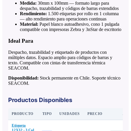
Medida:
30mm x 100mm — formato largo para
despacho, trazabilidad y códigos de barras extendidos
Rendimiento:
1.500 etiquetas por rollo en 1 columna
— alto rendimiento para operaciones continuas
Material:
Papel blanco autoadhesivo, cono 1 pulgada
compatible con impresoras Zebra y 3nStar de escritorio
Ideal Para
Despacho, trazabilidad y etiquetado de productos con
múltiples datos. Espacio amplio para códigos de barras y
texto. Compatible con cintas de transferencia térmica
SEACOM.
Disponibilidad:
Stock permanente en Chile. Soporte técnico
SEACOM.
Productos Disponibles
PRODUCTO
TIPO
UNIDADES
PRECIO
AGR
Etiqueta
12X32 - 3 Col