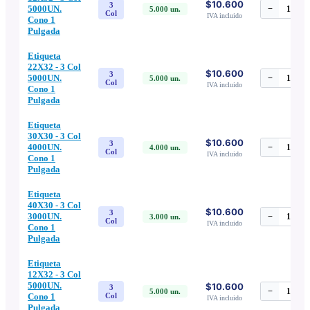
$10.600
3
5000UN.
−
1
+
5.000
un.
Col
IVA incluido
Cono 1
Pulgada
Etiqueta
22X32 - 3 Col
$10.600
3
5000UN.
−
1
+
5.000
un.
Col
IVA incluido
Cono 1
Pulgada
Etiqueta
30X30 - 3 Col
$10.600
3
4000UN.
−
1
+
4.000
un.
Col
IVA incluido
Cono 1
Pulgada
Etiqueta
40X30 - 3 Col
$10.600
3
3000UN.
−
1
+
3.000
un.
Col
IVA incluido
Cono 1
Pulgada
Etiqueta
12X32 - 3 Col
5000UN.
$10.600
3
−
1
+
5.000
un.
Cono 1
Col
IVA incluido
Pulgada