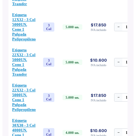
Transfer
Etiqueta
12X32 - 3 Col
5000UN.
$17.850
3
−
1
+
5.000
un.
Cono 1
Col
IVA incluido
Pulgada
Polipropileno
Etiqueta
22X32 - 3 Col
5000UN.
$10.600
3
−
1
+
5.000
un.
Cono 1
Col
IVA incluido
Pulgada
Transfer
Etiqueta
22X32 - 3 Col
5000UN.
$17.850
3
−
1
+
5.000
un.
Cono 1
Col
IVA incluido
Pulgada
Polipropileno
Etiqueta
30X30 - 3 Col
4000UN.
$10.600
3
−
1
+
4.000
un.
Cono 1
Col
IVA incluido