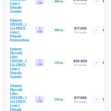
−
1
+
400
un.
Cono 1
Col
IVA incluido
Pulgada
Transfer
Etiqueta
100X100 - 1
Col 400UN.
$17.850
1
−
1
+
400
un.
Cono 1
Col
IVA incluido
Pulgada
Polipropileno
Etiqueta
Mercado
Libre
150X100 - 1
$10.600
1
−
1
+
250
un.
Col 250UN.
Col
IVA incluido
Cono 1
Pulgada
Transfer
Etiqueta
Mercado
Libre
150X100 - 1
$17.850
1
−
1
+
250
un.
Col 250UN.
Col
IVA incluido
Cono 1
Pulgada