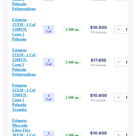
Pulgada
Polipropileno
Etiqueta
25X50 - 1 Col
$10.600
1
1500UN.
−
1
+
1.500
un.
Col
IVA incluido
Cono 1
Pulgada
Etiqueta
25X50 - 1 Col
1500UN.
$17.850
1
−
1
+
1.500
un.
Cono 1
Col
IVA incluido
Pulgada
Polipropileno
Etiqueta
25X50 - 1 Col
1500UN.
$10.600
1
−
1
+
1.500
un.
Cono 1
Col
IVA incluido
Pulgada
Transfer
Etiqueta
Mercado
Libre Flex
$10.600
1
30X50 - 1 Col
−
1
+
1.500
un.