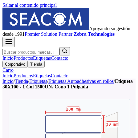
Saltar al contenido principal
Apoyando su gestión
desde 1991
Premier
Solution Partner
Zebra Technologies
Inicio
Productos
Etiquetas
Contacto
Corporativo
Tienda
Carro
Inicio
Productos
Etiquetas
Contacto
Inicio
/
Tienda
/
Etiquetas
/
Etiquetas Autoadhesivas en rollos
/
Etiqueta
30X100 - 1 Col 1500UN. Cono 1 Pulgada
100
mm
30
mm