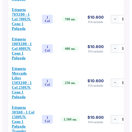
Etiqueta
70X100 - 1
$10.600
1
Col 700UN.
−
1
+
700
un.
Col
IVA incluido
Cono 1
Pulgada
Etiqueta
100X100 - 1
$10.600
1
Col 400UN.
−
1
+
400
un.
Col
IVA incluido
Cono 1
Pulgada
Etiqueta
Mercado
Libre
$10.600
1
150X100 - 1
−
1
+
250
un.
Col
IVA incluido
Col 250UN.
Cono 1
Pulgada
Etiqueta
30X60 - 1 Col
1500UN.
$10.600
1
−
1
+
1.500
un.
Cono 1
Col
IVA incluido
Pulgada
Transfer