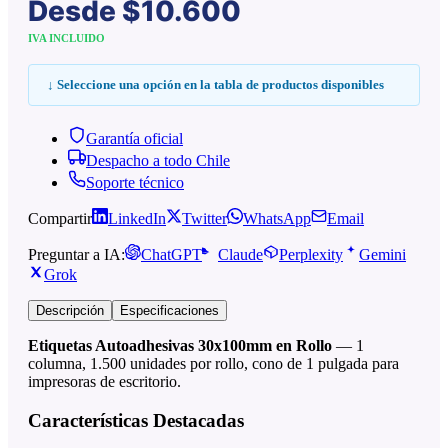
Desde
$10.600
IVA INCLUIDO
↓ Seleccione una opción en la tabla de productos disponibles
Garantía oficial
Despacho a todo Chile
Soporte técnico
Compartir
LinkedIn
Twitter
WhatsApp
Email
Preguntar a IA:
ChatGPT
Claude
Perplexity
Gemini
Grok
Descripción
Especificaciones
Etiquetas Autoadhesivas 30x100mm en Rollo
— 1
columna, 1.500 unidades por rollo, cono de 1 pulgada para
impresoras de escritorio.
Características Destacadas