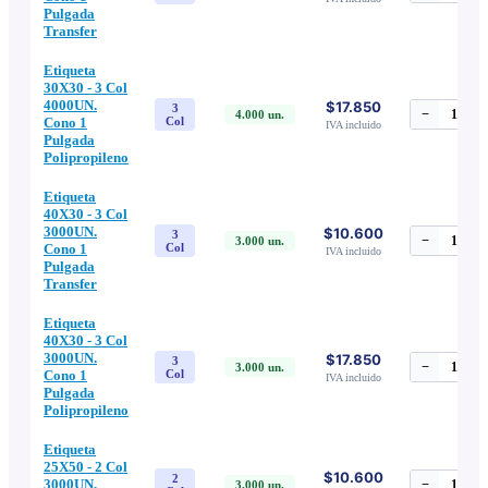
Pulgada
Transfer
Etiqueta
30X30 - 3 Col
4000UN.
$17.850
3
−
1
+
4.000
un.
Cono 1
Col
IVA incluido
Pulgada
Polipropileno
Etiqueta
40X30 - 3 Col
3000UN.
$10.600
3
−
1
+
3.000
un.
Cono 1
Col
IVA incluido
Pulgada
Transfer
Etiqueta
40X30 - 3 Col
3000UN.
$17.850
3
−
1
+
3.000
un.
Cono 1
Col
IVA incluido
Pulgada
Polipropileno
Etiqueta
25X50 - 2 Col
$10.600
2
3000UN.
−
1
+
3.000
un.