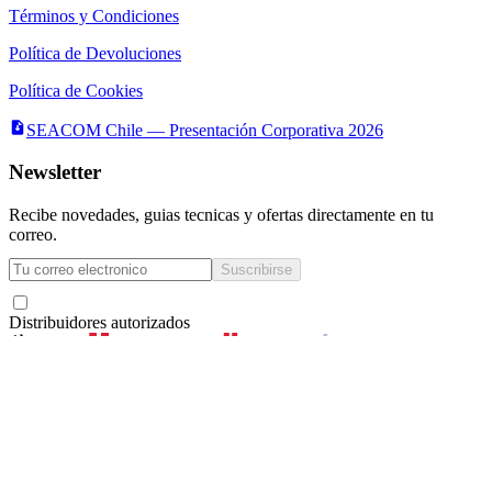
Términos y Condiciones
Política de Devoluciones
Política de Cookies
SEACOM Chile — Presentación Corporativa 2026
Newsletter
Recibe novedades, guias tecnicas y ofertas directamente en tu
correo.
Suscribirse
Acepto recibir novedades y ofertas por correo
Distribuidores autorizados
Seacom
©
2026
— Todos los derechos reservados
Servicios y Asesorías Computacionales Ltda.
· RUT
78.133.350-6
·
La Concepción 322,
Local 102, Providencia