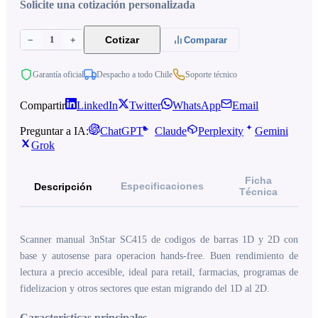
Solicite una cotización personalizada
1
Cotizar
−
+
Comparar
Garantía oficial
Despacho a todo Chile
Soporte técnico
Compartir
LinkedIn
Twitter
WhatsApp
Email
Preguntar a IA:
ChatGPT
Claude
Perplexity
Gemini
Grok
Ficha
Especificaciones
Descripción
Técnica
Scanner manual 3nStar SC415 de codigos de barras 1D y 2D con
base y autosense para operacion hands-free. Buen rendimiento de
lectura a precio accesible, ideal para retail, farmacias, programas de
fidelizacion y otros sectores que estan migrando del 1D al 2D.
Caracteristicas principales