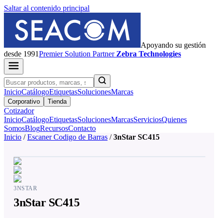
Saltar al contenido principal
Apoyando su gestión
desde 1991
Premier
Solution Partner
Zebra Technologies
Inicio
Catálogo
Etiquetas
Soluciones
Marcas
Corporativo
Tienda
Cotizador
Inicio
Catálogo
Etiquetas
Soluciones
Marcas
Servicios
Quienes
Somos
Blog
Recursos
Contacto
Inicio
/
Escaner Codigo de Barras
/
3nStar SC415
3NSTAR
3nStar SC415