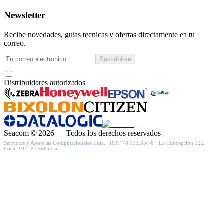
Newsletter
Recibe novedades, guias tecnicas y ofertas directamente en tu
correo.
Suscribirse
Acepto recibir novedades y ofertas por correo
Distribuidores autorizados
Seacom
©
2026
— Todos los derechos reservados
Servicios y Asesorías Computacionales Ltda.
· RUT
78.133.350-6
·
La Concepción 322,
Local 102, Providencia