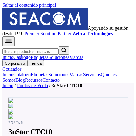
Saltar al contenido principal
Apoyando su gestión
desde 1991
Premier
Solution Partner
Zebra Technologies
Inicio
Catálogo
Etiquetas
Soluciones
Marcas
Corporativo
Tienda
Cotizador
Inicio
Catálogo
Etiquetas
Soluciones
Marcas
Servicios
Quienes
Somos
Blog
Recursos
Contacto
Inicio
/
Puntos de Venta
/
3nStar CTC10
3NSTAR
3nStar CTC10