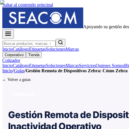
Saltar al contenido principal
Apoyando su gestión de
Inicio
Catálogo
Etiquetas
Soluciones
Marcas
Corporativo
Tienda
Cotizador
Inicio
Catálogo
Etiquetas
Soluciones
Marcas
Servicios
Quienes Somos
Bl
Inicio
/
Guías
/
Gestión Remota de Dispositivos Zebra: Cómo Zebra
← Volver a guias
TECNOLOGÍA
Gestión Remota de Disposi
Inactividad Operativo