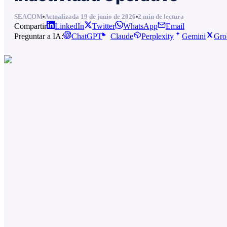
SEACOM
Actualizada
19 de junio de 2026
2
min de lectura
Compartir
LinkedIn
Twitter
WhatsApp
Email
Preguntar a IA:
ChatGPT
Claude
Perplexity
Gemini
Gro