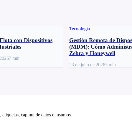
Tecnología
Flota con Dispositivos
Gestión Remota de Dispos
ustriales
(MDM): Cómo Administra
Zebra y Honeywell
 2026
7
min
23 de julio de 2026
3
min
 etiquetas, captura de datos e insumos.