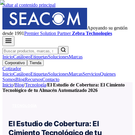
Saltar al contenido principal
Apoyando su gestión
desde 1991
Premier
Solution Partner
Zebra Technologies
Inicio
Catálogo
Etiquetas
Soluciones
Marcas
Corporativo
Tienda
Cotizador
Inicio
Catálogo
Etiquetas
Soluciones
Marcas
Servicios
Quienes
Somos
Blog
Recursos
Contacto
Inicio
/
Blog
/
Tecnología
/
El Estudio de Cobertura: El Cimiento
Tecnológico de tu Almacén Automatizado 2026
TECNOLOGÍA
El Estudio de Cobertura: El
Cimiento Tecnológico de tu