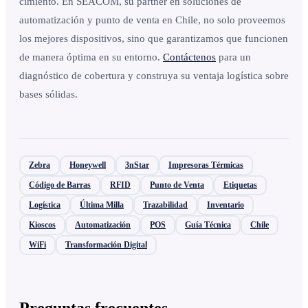
cimiento. En SEACOM, su partner en soluciones de
automatización y punto de venta en Chile, no solo proveemos
los mejores dispositivos, sino que garantizamos que funcionen
de manera óptima en su entorno.
Contáctenos
para un
diagnóstico de cobertura y construya su ventaja logística sobre
bases sólidas.
Zebra
Honeywell
3nStar
Impresoras Térmicas
Código de Barras
RFID
Punto de Venta
Etiquetas
Logística
Última Milla
Trazabilidad
Inventario
Kioscos
Automatización
POS
Guía Técnica
Chile
WiFi
Transformación Digital
Preguntas frecuentes