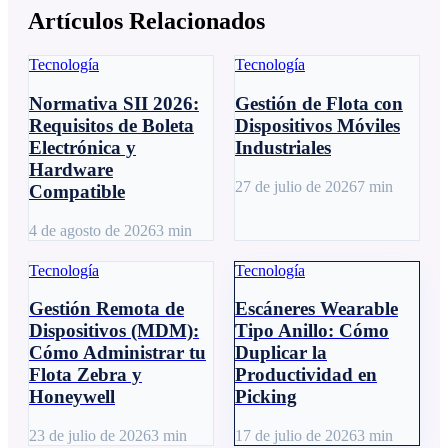
Artículos Relacionados
Tecnología
Tecnología
Normativa SII 2026:
Gestión de Flota con
Requisitos de Boleta
Dispositivos Móviles
Electrónica y
Industriales
Hardware
27 de julio de 2026
7
min
Compatible
4 de agosto de 2026
3
min
Tecnología
Tecnología
Gestión Remota de
Escáneres Wearable
Dispositivos (MDM):
Tipo Anillo: Cómo
Cómo Administrar tu
Duplicar la
Flota Zebra y
Productividad en
Honeywell
Picking
23 de julio de 2026
3
min
17 de julio de 2026
3
min