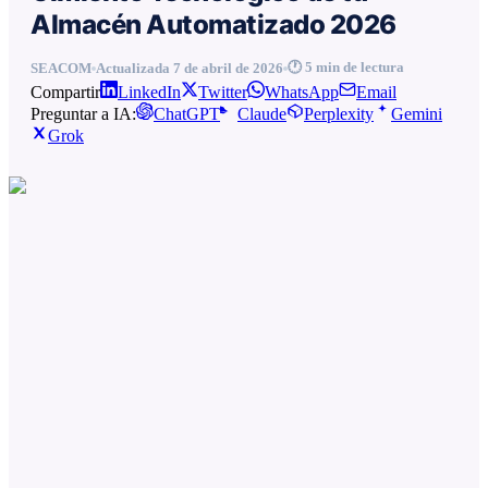
Almacén Automatizado 2026
🕐
5
min de lectura
SEACOM
Actualizada
7 de abril de 2026
Compartir
LinkedIn
Twitter
WhatsApp
Email
Preguntar a IA:
ChatGPT
Claude
Perplexity
Gemini
Grok