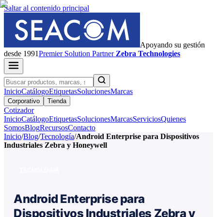
Saltar al contenido principal
Apoyando su gestión
desde 1991
Premier
Solution Partner
Zebra Technologies
Inicio
Catálogo
Etiquetas
Soluciones
Marcas
Corporativo
Tienda
Cotizador
Inicio
Catálogo
Etiquetas
Soluciones
Marcas
Servicios
Quienes
Somos
Blog
Recursos
Contacto
Inicio
/
Blog
/
Tecnología
/
Android Enterprise para Dispositivos
Industriales Zebra y Honeywell
TECNOLOGÍA
Android Enterprise para
Dispositivos Industriales Zebra y