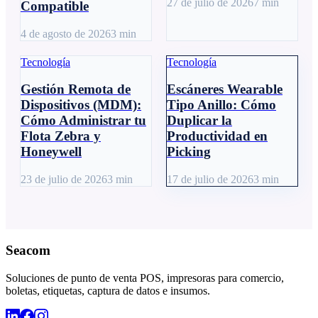
27 de julio de 2026
7
min
Compatible
4 de agosto de 2026
3
min
Tecnología
Tecnología
Gestión Remota de
Escáneres Wearable
Dispositivos (MDM):
Tipo Anillo: Cómo
Cómo Administrar tu
Duplicar la
Flota Zebra y
Productividad en
Honeywell
Picking
23 de julio de 2026
3
min
17 de julio de 2026
3
min
Seacom
Soluciones de punto de venta POS, impresoras para comercio,
boletas, etiquetas, captura de datos e insumos.