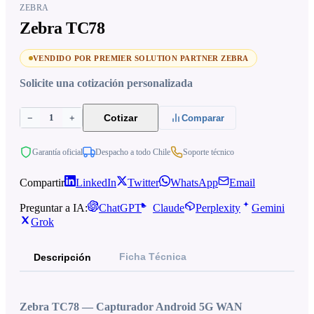
ZEBRA
Zebra TC78
VENDIDO POR PREMIER SOLUTION PARTNER ZEBRA
Solicite una cotización personalizada
1
Cotizar
−
+
Comparar
Garantía oficial
Despacho a todo Chile
Soporte técnico
Compartir
LinkedIn
Twitter
WhatsApp
Email
Preguntar a IA:
ChatGPT
Claude
Perplexity
Gemini
Grok
Ficha Técnica
Descripción
Zebra TC78 — Capturador Android 5G WAN