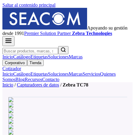
Saltar al contenido principal
Apoyando su gestión
desde 1991
Premier
Solution Partner
Zebra Technologies
Inicio
Catálogo
Etiquetas
Soluciones
Marcas
Corporativo
Tienda
Cotizador
Inicio
Catálogo
Etiquetas
Soluciones
Marcas
Servicios
Quienes
Somos
Blog
Recursos
Contacto
Inicio
/
Capturadores de datos
/
Zebra TC78