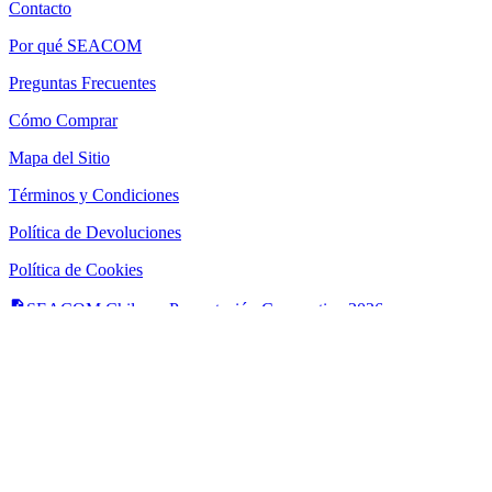
Contacto
Por qué SEACOM
Preguntas Frecuentes
Cómo Comprar
Mapa del Sitio
Términos y Condiciones
Política de Devoluciones
Política de Cookies
SEACOM Chile — Presentación Corporativa 2026
Newsletter
Recibe novedades, guias tecnicas y ofertas directamente en tu
correo.
Suscribirse
Acepto recibir novedades y ofertas por correo