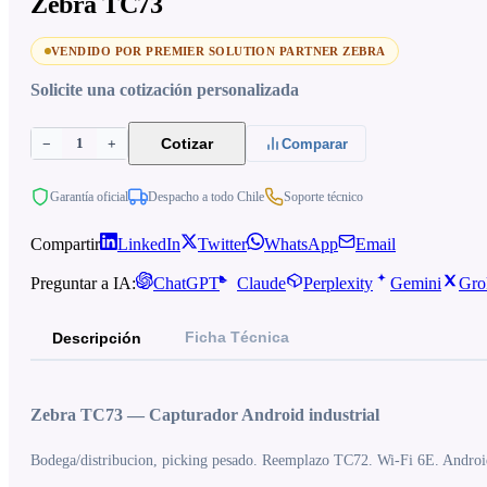
Zebra TC73
VENDIDO POR PREMIER SOLUTION PARTNER ZEBRA
Solicite una cotización personalizada
1
Cotizar
−
+
Comparar
Garantía oficial
Despacho a todo Chile
Soporte técnico
Compartir
LinkedIn
Twitter
WhatsApp
Email
Preguntar a IA:
ChatGPT
Claude
Perplexity
Gemini
Gro
Ficha Técnica
Descripción
Zebra TC73 — Capturador Android industrial
Bodega/distribucion, picking pesado. Reemplazo TC72. Wi-Fi 6E. Androi