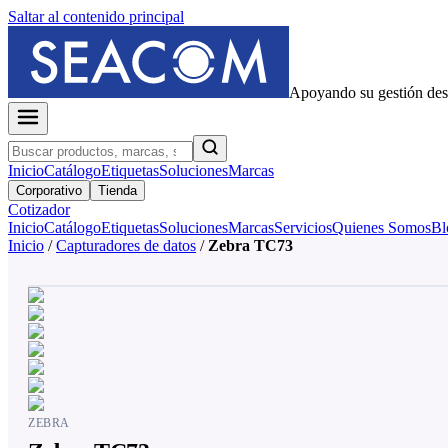
Saltar al contenido principal
Apoyando su gestión de
Inicio
Catálogo
Etiquetas
Soluciones
Marcas
Corporativo
Tienda
Cotizador
Inicio
Catálogo
Etiquetas
Soluciones
Marcas
Servicios
Quienes Somos
Bl
Inicio
/
Capturadores de datos
/
Zebra TC73
ZEBRA