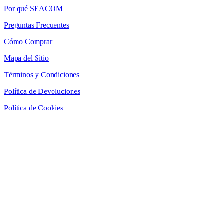
Por qué SEACOM
Preguntas Frecuentes
Cómo Comprar
Mapa del Sitio
Términos y Condiciones
Política de Devoluciones
Política de Cookies
SEACOM Chile — Presentación Corporativa 2026
Newsletter
Recibe novedades, guias tecnicas y ofertas directamente en tu
correo.
Suscribirse
Acepto recibir novedades y ofertas por correo
Distribuidores autorizados