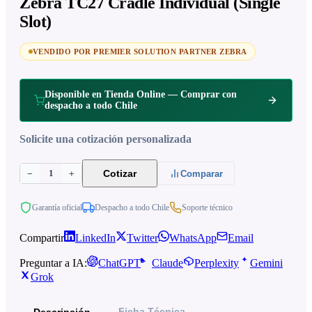
Zebra TC27 Cradle Individual (Single
Slot)
VENDIDO POR PREMIER SOLUTION PARTNER ZEBRA
Disponible en Tienda Online — Comprar con
despacho a todo Chile
Solicite una cotización personalizada
1
Cotizar
−
+
Comparar
Garantía oficial
Despacho a todo Chile
Soporte técnico
Compartir
LinkedIn
Twitter
WhatsApp
Email
Preguntar a IA:
ChatGPT
Claude
Perplexity
Gemini
Grok
Ficha Técnica