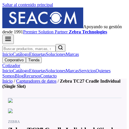
Saltar al contenido principal
Apoyando su gestión
desde 1991
Premier
Solution Partner
Zebra Technologies
Inicio
Catálogo
Etiquetas
Soluciones
Marcas
Corporativo
Tienda
Cotizador
Inicio
Catálogo
Etiquetas
Soluciones
Marcas
Servicios
Quienes
Somos
Blog
Recursos
Contacto
Inicio
/
Capturadores de datos
/
Zebra TC27 Cradle Individual
(Single Slot)
ZEBRA