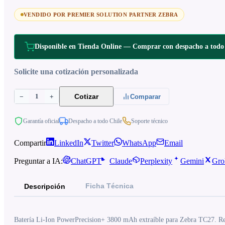
VENDIDO POR PREMIER SOLUTION PARTNER ZEBRA
Disponible en Tienda Online — Comprar con despacho a todo
Solicite una cotización personalizada
1
Cotizar
−
+
Comparar
Garantía oficial
Despacho a todo Chile
Soporte técnico
Compartir
LinkedIn
Twitter
WhatsApp
Email
Preguntar a IA:
ChatGPT
Claude
Perplexity
Gemini
Gro
Ficha Técnica
Descripción
Batería Li-Ion PowerPrecision+ 3800 mAh extraíble para Zebra TC27. Re