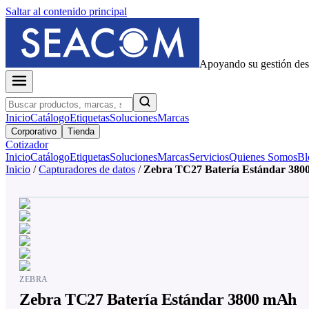
Saltar al contenido principal
Apoyando su gestión de
Inicio
Catálogo
Etiquetas
Soluciones
Marcas
Corporativo
Tienda
Cotizador
Inicio
Catálogo
Etiquetas
Soluciones
Marcas
Servicios
Quienes Somos
Bl
Inicio
/
Capturadores de datos
/
Zebra TC27 Batería Estándar 38
ZEBRA
Zebra TC27 Batería Estándar 3800 mAh