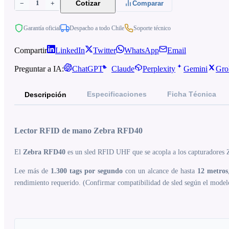
1
Cotizar
−
+
Comparar
Garantía oficial
Despacho a todo Chile
Soporte técnico
Compartir
LinkedIn
Twitter
WhatsApp
Email
Preguntar a IA:
ChatGPT
Claude
Perplexity
Gemini
Gro
Especificaciones
Ficha Técnica
Descripción
Lector RFID de mano Zebra RFD40
El
Zebra RFD40
es un sled RFID UHF que se acopla a los capturadores Z
Lee más de
1.300 tags por segundo
con un alcance de hasta
12 metros
rendimiento requerido. (Confirmar compatibilidad de sled según el model