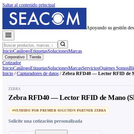
Saltar al contenido principal
Apoyando su gestión de
Inicio
Catálogo
Etiquetas
Soluciones
Marcas
Corporativo
Tienda
Cotizador
Inicio
Catálogo
Etiquetas
Soluciones
Marcas
Servicios
Quienes Somos
Bl
Inicio
/
Capturadores de datos
/
Zebra RFD40 — Lector RFID de M
ZEBRA
Zebra RFD40 — Lector RFID de Mano (Sl
VENDIDO POR PREMIER SOLUTION PARTNER ZEBRA
Solicite una cotización personalizada