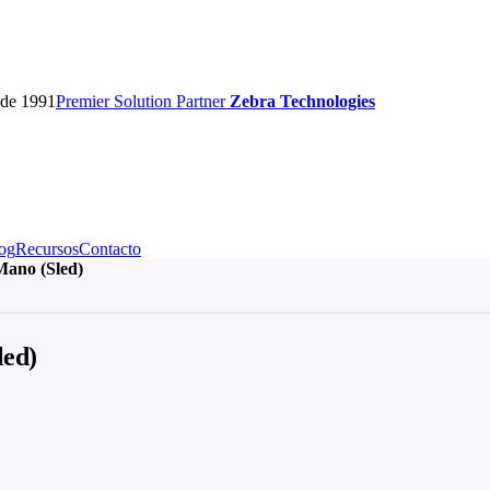
sde 1991
Premier
Solution Partner
Zebra Technologies
og
Recursos
Contacto
ano (Sled)
ed)