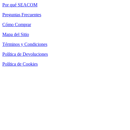
Por qué SEACOM
Preguntas Frecuentes
Cómo Comprar
Mapa del Sitio
Términos y Condiciones
Política de Devoluciones
Política de Cookies
SEACOM Chile — Presentación Corporativa 2026
Newsletter
Recibe novedades, guias tecnicas y ofertas directamente en tu
correo.
Suscribirse
Acepto recibir novedades y ofertas por correo
Distribuidores autorizados