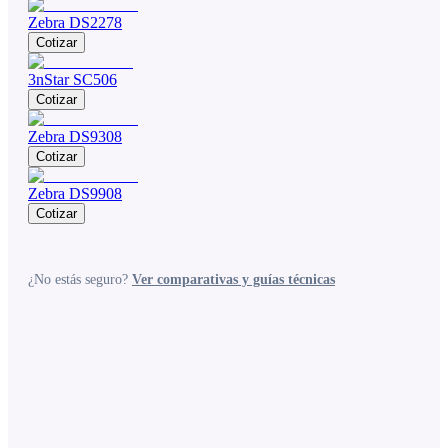
Zebra DS2278
Cotizar
3nStar SC506
Cotizar
Zebra DS9308
Cotizar
Zebra DS9908
Cotizar
¿No estás seguro?
Ver comparativas y guías técnicas