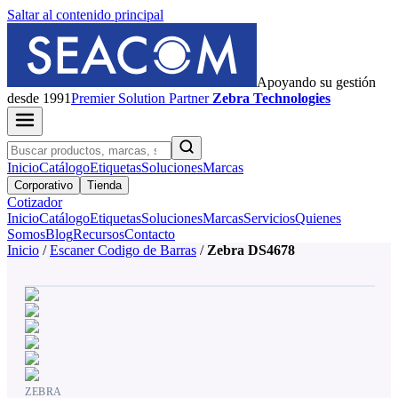
Saltar al contenido principal
Apoyando su gestión
desde 1991
Premier
Solution Partner
Zebra Technologies
Inicio
Catálogo
Etiquetas
Soluciones
Marcas
Corporativo
Tienda
Cotizador
Inicio
Catálogo
Etiquetas
Soluciones
Marcas
Servicios
Quienes
Somos
Blog
Recursos
Contacto
Inicio
/
Escaner Codigo de Barras
/
Zebra DS4678
ZEBRA