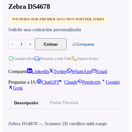
Zebra DS4678
VENDIDO POR PREMIER SOLUTION PARTNER ZEBRA
Solicite una cotización personalizada
1
Cotizar
−
+
Comparar
Garantía oficial
Despacho a todo Chile
Soporte técnico
Compartir
LinkedIn
Twitter
WhatsApp
Email
Preguntar a IA:
ChatGPT
Claude
Perplexity
Gemini
Grok
Ficha Técnica
Descripción
Zebra DS4678 — Scanner 2D cordless mid-range