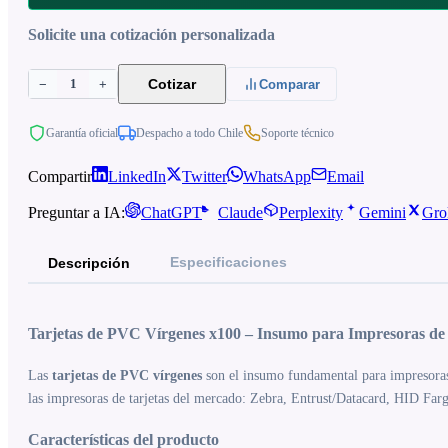
Solicite una cotización personalizada
1
Cotizar
−
+
Comparar
Garantía oficial
Despacho a todo Chile
Soporte técnico
Compartir
LinkedIn
Twitter
WhatsApp
Email
Preguntar a IA:
ChatGPT
Claude
Perplexity
Gemini
Gro
Especificaciones
Descripción
Tarjetas de PVC Vírgenes x100 – Insumo para Impresoras de
Las
tarjetas de PVC vírgenes
son el insumo fundamental para impresoras 
las impresoras de tarjetas del mercado: Zebra, Entrust/Datacard, HID Farg
Características del producto