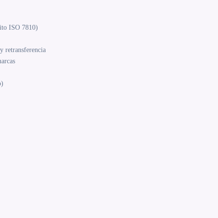
ito ISO 7810)
y retransferencia
marcas
o)