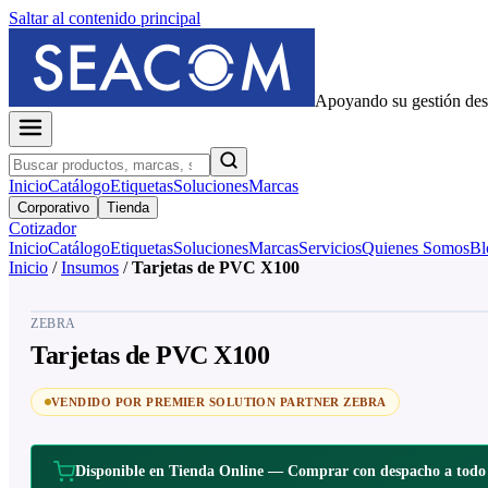
Saltar al contenido principal
Apoyando su gestión de
Inicio
Catálogo
Etiquetas
Soluciones
Marcas
Corporativo
Tienda
Cotizador
Inicio
Catálogo
Etiquetas
Soluciones
Marcas
Servicios
Quienes Somos
Bl
Inicio
/
Insumos
/
Tarjetas de PVC X100
ZEBRA
Tarjetas de PVC X100
VENDIDO POR PREMIER SOLUTION PARTNER ZEBRA
Disponible en Tienda Online — Comprar con despacho a todo