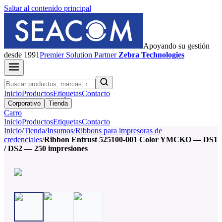
Saltar al contenido principal
Apoyando su gestión
desde 1991
Premier
Solution Partner
Zebra Technologies
Inicio
Productos
Etiquetas
Contacto
Corporativo
Tienda
Carro
Inicio
Productos
Etiquetas
Contacto
Inicio
/
Tienda
/
Insumos
/
Ribbons para impresoras de
credenciales
/
Ribbon Entrust 525100-001 Color YMCKO — DS1
/ DS2 — 250 impresiones