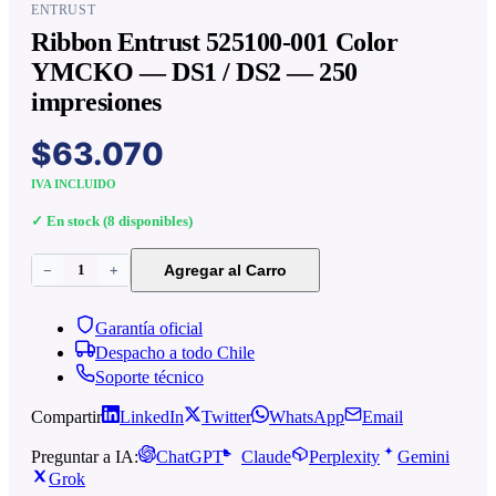
ENTRUST
Ribbon Entrust 525100-001 Color
YMCKO — DS1 / DS2 — 250
impresiones
$63.070
IVA INCLUIDO
✓ En stock (
8
disponibles)
1
Agregar al Carro
−
+
Garantía oficial
Despacho a todo Chile
Soporte técnico
Compartir
LinkedIn
Twitter
WhatsApp
Email
Preguntar a IA:
ChatGPT
Claude
Perplexity
Gemini
Grok