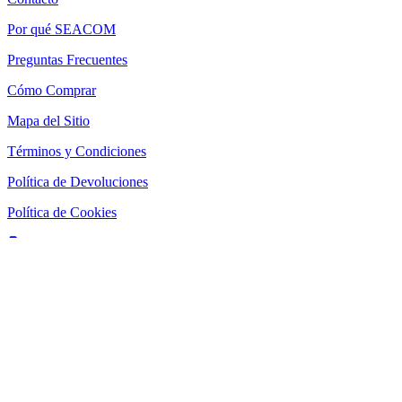
Por qué SEACOM
Preguntas Frecuentes
Cómo Comprar
Mapa del Sitio
Términos y Condiciones
Política de Devoluciones
Política de Cookies
SEACOM Chile — Presentación Corporativa 2026
Newsletter
Recibe novedades, guias tecnicas y ofertas directamente en tu
correo.
Suscribirse
Acepto recibir novedades y ofertas por correo