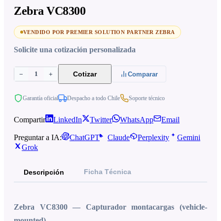
Zebra VC8300
VENDIDO POR PREMIER SOLUTION PARTNER ZEBRA
Solicite una cotización personalizada
1
Cotizar
−
+
Comparar
Garantía oficial
Despacho a todo Chile
Soporte técnico
Compartir
LinkedIn
Twitter
WhatsApp
Email
Preguntar a IA:
ChatGPT
Claude
Perplexity
Gemini
Grok
Ficha Técnica
Descripción
Zebra VC8300 — Capturador montacargas (vehicle-
mounted)