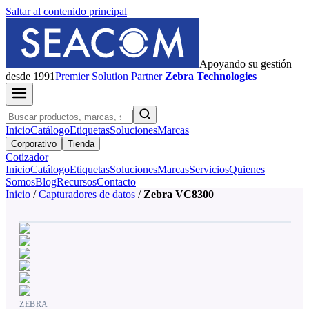
Saltar al contenido principal
Apoyando su gestión
desde 1991
Premier
Solution Partner
Zebra Technologies
Inicio
Catálogo
Etiquetas
Soluciones
Marcas
Corporativo
Tienda
Cotizador
Inicio
Catálogo
Etiquetas
Soluciones
Marcas
Servicios
Quienes
Somos
Blog
Recursos
Contacto
Inicio
/
Capturadores de datos
/
Zebra VC8300
ZEBRA