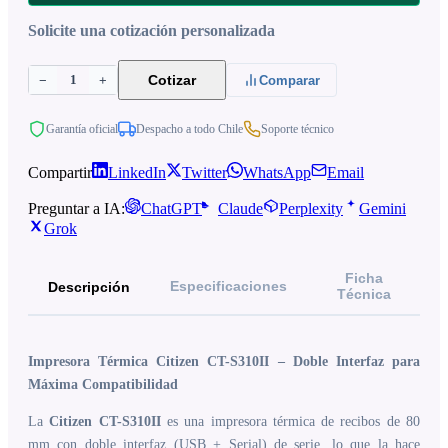
Solicite una cotización personalizada
1
Cotizar
−
+
Comparar
Garantía oficial
Despacho a todo Chile
Soporte técnico
Compartir
LinkedIn
Twitter
WhatsApp
Email
Preguntar a IA:
ChatGPT
Claude
Perplexity
Gemini
Grok
Ficha
Especificaciones
Descripción
Técnica
Impresora Térmica Citizen CT-S310II – Doble Interfaz para
Máxima Compatibilidad
La
Citizen CT-S310II
es una impresora térmica de recibos de 80
mm con doble interfaz (USB + Serial) de serie, lo que la hace