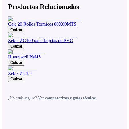
Productos Relacionados
Caja 20 Rollos Termicos 80X80MTS
Cotizar
Zebra ZC300 para Tarjetas de PVC
Cotizar
Honeywell PM45
Cotizar
Zebra ZT411
Cotizar
¿No estás seguro?
Ver comparativas y guías técnicas