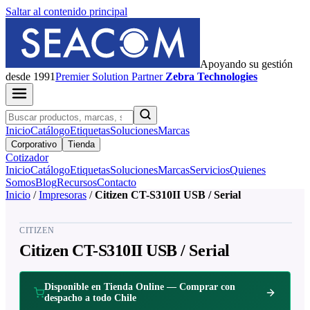
Saltar al contenido principal
Apoyando su gestión
desde 1991
Premier
Solution Partner
Zebra Technologies
Inicio
Catálogo
Etiquetas
Soluciones
Marcas
Corporativo
Tienda
Cotizador
Inicio
Catálogo
Etiquetas
Soluciones
Marcas
Servicios
Quienes
Somos
Blog
Recursos
Contacto
Inicio
/
Impresoras
/
Citizen CT-S310II USB / Serial
CITIZEN
Citizen CT-S310II USB / Serial
Disponible en Tienda Online — Comprar con
despacho a todo Chile