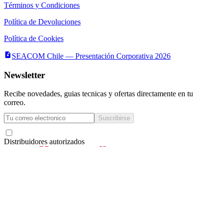
Términos y Condiciones
Política de Devoluciones
Política de Cookies
SEACOM Chile — Presentación Corporativa 2026
Newsletter
Recibe novedades, guias tecnicas y ofertas directamente en tu
correo.
Suscribirse
Acepto recibir novedades y ofertas por correo
Distribuidores autorizados
Seacom
©
2026
— Todos los derechos reservados
Servicios y Asesorías Computacionales Ltda.
· RUT
78.133.350-6
·
La Concepción 322,
Local 102, Providencia