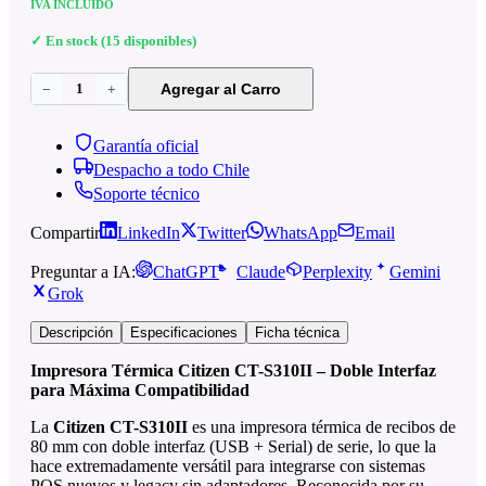
IVA INCLUIDO
✓ En stock (15 disponibles)
1
Agregar al Carro
−
+
Garantía oficial
Despacho a todo Chile
Soporte técnico
Compartir
LinkedIn
Twitter
WhatsApp
Email
Preguntar a IA:
ChatGPT
Claude
Perplexity
Gemini
Grok
Descripción
Especificaciones
Ficha técnica
Impresora Térmica Citizen CT-S310II – Doble Interfaz
para Máxima Compatibilidad
La
Citizen CT-S310II
es una impresora térmica de recibos de
80 mm con doble interfaz (USB + Serial) de serie, lo que la
hace extremadamente versátil para integrarse con sistemas
POS nuevos y legacy sin adaptadores. Reconocida por su