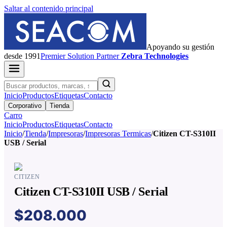
Saltar al contenido principal
Apoyando su gestión
desde 1991
Premier
Solution Partner
Zebra Technologies
Inicio
Productos
Etiquetas
Contacto
Corporativo
Tienda
Carro
Inicio
Productos
Etiquetas
Contacto
Inicio
/
Tienda
/
Impresoras
/
Impresoras Termicas
/
Citizen CT-S310II
USB / Serial
CITIZEN
Citizen CT-S310II USB / Serial
$208.000