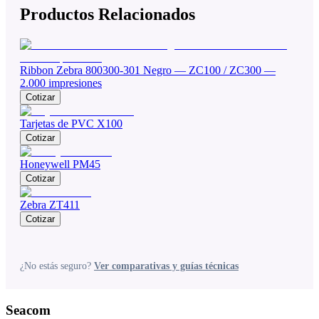
Productos Relacionados
Ribbon Zebra 800300-301 Negro — ZC100 / ZC300 —
2.000 impresiones
Cotizar
Tarjetas de PVC X100
Cotizar
Honeywell PM45
Cotizar
Zebra ZT411
Cotizar
¿No estás seguro?
Ver comparativas y guías técnicas
Seacom