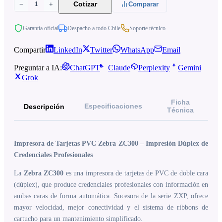
1
Cotizar
−
+
Comparar
Garantía oficial
Despacho a todo Chile
Soporte técnico
Compartir
LinkedIn
Twitter
WhatsApp
Email
Preguntar a IA:
ChatGPT
Claude
Perplexity
Gemini
Grok
Ficha
Especificaciones
Descripción
Técnica
Impresora de Tarjetas PVC Zebra ZC300 – Impresión Dúplex de
Credenciales Profesionales
La
Zebra ZC300
es una impresora de tarjetas de PVC de doble cara
(dúplex), que produce credenciales profesionales con información en
ambas caras de forma automática. Sucesora de la serie ZXP, ofrece
mayor velocidad, mejor conectividad y el sistema de ribbons de
cartucho para un mantenimiento simplificado.