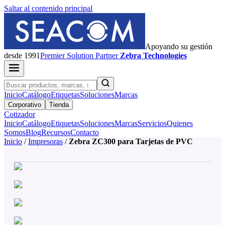
Saltar al contenido principal
Apoyando su gestión
desde 1991
Premier
Solution Partner
Zebra Technologies
Inicio
Catálogo
Etiquetas
Soluciones
Marcas
Corporativo
Tienda
Cotizador
Inicio
Catálogo
Etiquetas
Soluciones
Marcas
Servicios
Quienes
Somos
Blog
Recursos
Contacto
Inicio
/
Impresoras
/
Zebra ZC300 para Tarjetas de PVC