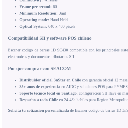
Connectivity:
Wireless
Frame per second:
60
Minimum Resolution:
3mil
Operating mode:
Hand Held
Optical System:
640 x 480 pixels
Compatibilidad SII y software POS chileno
Escaner codigo de barras 1D SC430 compatible con los principales siste
electronicas y documentos tributarios SII.
Por que comprar con SEACOM
Distribuidor oficial 3nStar en Chile
con garantia oficial 12 mese
35+ anos de experiencia
en AIDC y soluciones POS para PYMES 
Soporte tecnico local en Santiago
, configuracion SII llave en ma
Despacho a todo Chile
en 24-48h habiles para Region Metropolit
Solicita tu cotizacion personalizada
de Escaner codigo de barras 1D 3nSt