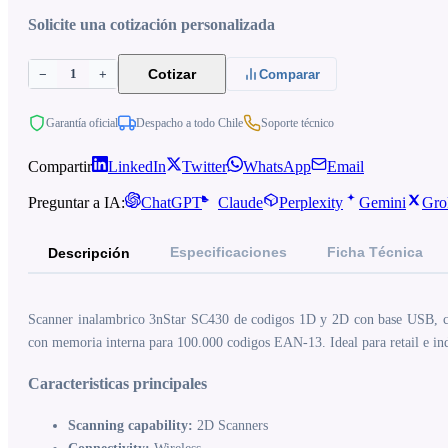
Solicite una cotización personalizada
1
Cotizar
−
+
Comparar
Garantía oficial
Despacho a todo Chile
Soporte técnico
Compartir
LinkedIn
Twitter
WhatsApp
Email
Preguntar a IA:
ChatGPT
Claude
Perplexity
Gemini
Gro
Especificaciones
Ficha Técnica
Descripción
Scanner inalambrico 3nStar SC430 de codigos 1D y 2D con base USB, conect
con memoria interna para 100.000 codigos EAN-13. Ideal para retail e indu
Caracteristicas principales
Scanning capability:
2D Scanners