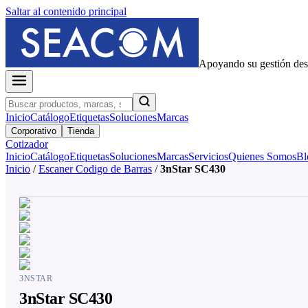
Saltar al contenido principal
Apoyando su gestión de
Inicio
Catálogo
Etiquetas
Soluciones
Marcas
Corporativo
Tienda
Cotizador
Inicio
Catálogo
Etiquetas
Soluciones
Marcas
Servicios
Quienes Somos
Bl
Inicio
/
Escaner Codigo de Barras
/
3nStar SC430
3NSTAR
3nStar SC430