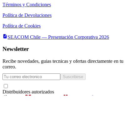
Términos y Condiciones
Política de Devoluciones
Política de Cookies
SEACOM Chile — Presentación Corporativa 2026
Newsletter
Recibe novedades, guias tecnicas y ofertas directamente en tu
correo.
Suscribirse
Acepto recibir novedades y ofertas por correo
Distribuidores autorizados
Seacom
©
2026
— Todos los derechos reservados
Servicios y Asesorías Computacionales Ltda.
· RUT
78.133.350-6
·
La Concepción 322,
Local 102, Providencia