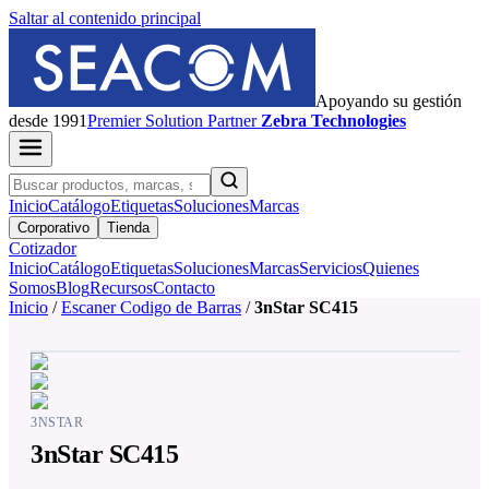
Saltar al contenido principal
Apoyando su gestión
desde 1991
Premier
Solution Partner
Zebra Technologies
Inicio
Catálogo
Etiquetas
Soluciones
Marcas
Corporativo
Tienda
Cotizador
Inicio
Catálogo
Etiquetas
Soluciones
Marcas
Servicios
Quienes
Somos
Blog
Recursos
Contacto
Inicio
/
Escaner Codigo de Barras
/
3nStar SC415
3NSTAR
3nStar SC415