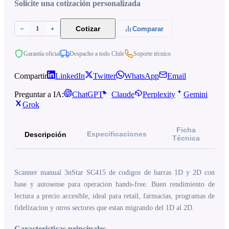
Solicite una cotización personalizada
1
Cotizar
−
+
Comparar
Garantía oficial
Despacho a todo Chile
Soporte técnico
Compartir
LinkedIn
Twitter
WhatsApp
Email
Preguntar a IA:
ChatGPT
Claude
Perplexity
Gemini
Grok
Ficha
Especificaciones
Descripción
Técnica
Scanner manual 3nStar SC415 de codigos de barras 1D y 2D con
base y autosense para operacion hands-free. Buen rendimiento de
lectura a precio accesible, ideal para retail, farmacias, programas de
fidelizacion y otros sectores que estan migrando del 1D al 2D.
Caracteristicas principales