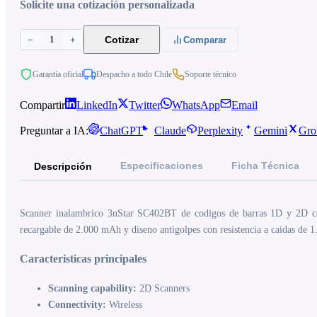
Solicite una cotización personalizada
1
Cotizar
−
+
Comparar
Garantía oficial
Despacho a todo Chile
Soporte técnico
Compartir
LinkedIn
Twitter
WhatsApp
Email
Preguntar a IA:
ChatGPT
Claude
Perplexity
Gemini
Gro
Especificaciones
Ficha Técnica
Descripción
Scanner inalambrico 3nStar SC402BT de codigos de barras 1D y 2D con 
recargable de 2.000 mAh y diseno antigolpes con resistencia a caidas de 1
Caracteristicas principales
Scanning capability:
2D Scanners
Connectivity:
Wireless