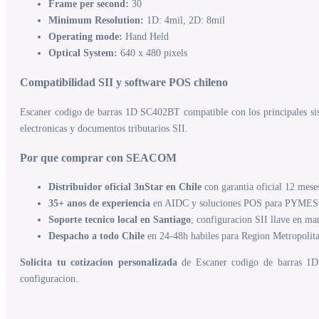
Frame per second:
30
Minimum Resolution:
1D: 4mil, 2D: 8mil
Operating mode:
Hand Held
Optical System:
640 x 480 pixels
Compatibilidad SII y software POS chileno
Escaner codigo de barras 1D SC402BT compatible con los principales sist
electronicas y documentos tributarios SII.
Por que comprar con SEACOM
Distribuidor oficial 3nStar en Chile
con garantia oficial 12 mese
35+ anos de experiencia
en AIDC y soluciones POS para PYMES 
Soporte tecnico local en Santiago
, configuracion SII llave en ma
Despacho a todo Chile
en 24-48h habiles para Region Metropolit
Solicita tu cotizacion personalizada
de Escaner codigo de barras 1D 
configuracion.