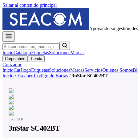
Saltar al contenido principal
Apoyando su gestión de
Inicio
Catálogo
Etiquetas
Soluciones
Marcas
Corporativo
Tienda
Cotizador
Inicio
Catálogo
Etiquetas
Soluciones
Marcas
Servicios
Quienes Somos
Bl
Inicio
/
Escaner Codigo de Barras
/
3nStar SC402BT
3NSTAR
3nStar SC402BT