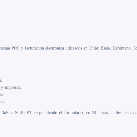
emas POS y facturacion electronica utilizados en Chile: Bsale, Defontana, To
s.
y empresas.
no.
ana.
3nStar SC402BT respondiendo el formulario, en 24 horas habiles te enviam