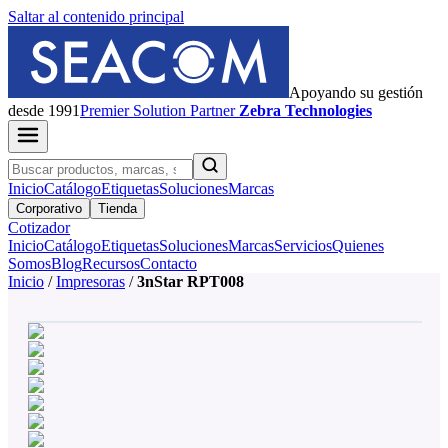
Saltar al contenido principal
Apoyando su gestión
desde 1991
Premier
Solution Partner
Zebra Technologies
Inicio
Catálogo
Etiquetas
Soluciones
Marcas
Corporativo
Tienda
Cotizador
Inicio
Catálogo
Etiquetas
Soluciones
Marcas
Servicios
Quienes
Somos
Blog
Recursos
Contacto
Inicio
/
Impresoras
/
3nStar RPT008