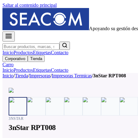
Saltar al contenido principal
Apoyando su gestión de
Inicio
Productos
Etiquetas
Contacto
Corporativo
Tienda
Carro
Inicio
Productos
Etiquetas
Contacto
Inicio
/
Tienda
/
Impresoras
/
Impresoras Termicas
/
3nStar RPT008
3NSTAR
3nStar RPT008