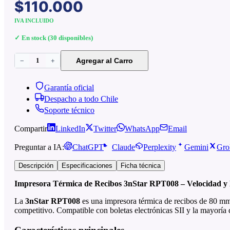
$110.000
IVA INCLUIDO
✓ En stock (30 disponibles)
1
Agregar al Carro
−
+
Garantía oficial
Despacho a todo Chile
Soporte técnico
Compartir
LinkedIn
Twitter
WhatsApp
Email
Preguntar a IA:
ChatGPT
Claude
Perplexity
Gemini
Gro
Descripción
Especificaciones
Ficha técnica
Impresora Térmica de Recibos 3nStar RPT008 – Velocidad y
La
3nStar RPT008
es una impresora térmica de recibos de 80 mm 
competitivo. Compatible con boletas electrónicas SII y la mayoría