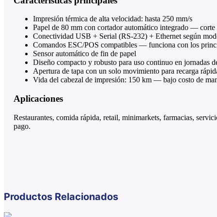
Características principales
Impresión térmica de alta velocidad: hasta 250 mm/s
Papel de 80 mm con cortador automático integrado — corte l
Conectividad USB + Serial (RS-232) + Ethernet según model
Comandos ESC/POS compatibles — funciona con los princ
Sensor automático de fin de papel
Diseño compacto y robusto para uso continuo en jornadas de 
Apertura de tapa con un solo movimiento para recarga rápid
Vida del cabezal de impresión: 150 km — bajo costo de ma
Aplicaciones
Restaurantes, comida rápida, retail, minimarkets, farmacias, servic
pago.
Productos Relacionados