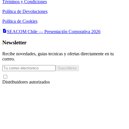
Términos y Condiciones
Política de Devoluciones
Política de Cookies
SEACOM Chile — Presentación Corporativa 2026
Newsletter
Recibe novedades, guias tecnicas y ofertas directamente en tu
correo.
Suscribirse
Acepto recibir novedades y ofertas por correo
Distribuidores autorizados
Seacom
©
2026
— Todos los derechos reservados
Servicios y Asesorías Computacionales Ltda.
· RUT
78.133.350-6
·
La Concepción 322,
Local 102, Providencia