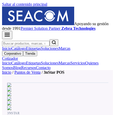
Saltar al contenido principal
Apoyando su gestión
desde 1991
Premier
Solution Partner
Zebra Technologies
Inicio
Catálogo
Etiquetas
Soluciones
Marcas
Corporativo
Tienda
Cotizador
Inicio
Catálogo
Etiquetas
Soluciones
Marcas
Servicios
Quienes
Somos
Blog
Recursos
Contacto
Inicio
/
Puntos de Venta
/
3nStar POS
3NSTAR