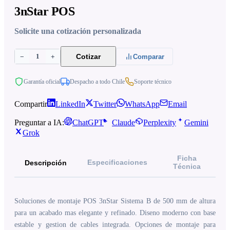
3nStar POS
Solicite una cotización personalizada
1
Cotizar
−
+
Comparar
Garantía oficial
Despacho a todo Chile
Soporte técnico
Compartir
LinkedIn
Twitter
WhatsApp
Email
Preguntar a IA:
ChatGPT
Claude
Perplexity
Gemini
Grok
Ficha
Especificaciones
Descripción
Técnica
Soluciones de montaje POS 3nStar Sistema B de 500 mm de altura
para un acabado mas elegante y refinado. Diseno moderno con base
estable y gestion de cables integrada. Opciones de montaje para