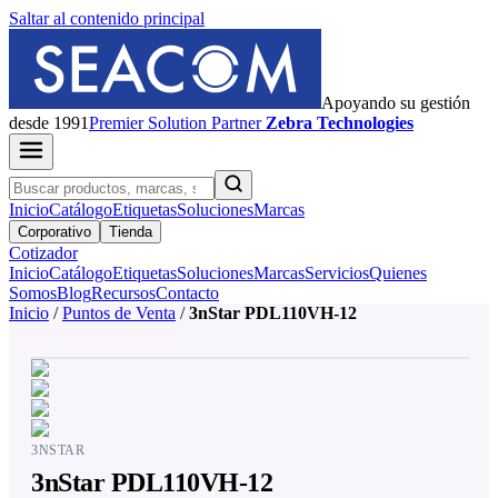
Saltar al contenido principal
Apoyando su gestión
desde 1991
Premier
Solution Partner
Zebra Technologies
Inicio
Catálogo
Etiquetas
Soluciones
Marcas
Corporativo
Tienda
Cotizador
Inicio
Catálogo
Etiquetas
Soluciones
Marcas
Servicios
Quienes
Somos
Blog
Recursos
Contacto
Inicio
/
Puntos de Venta
/
3nStar PDL110VH-12
3NSTAR
3nStar PDL110VH-12