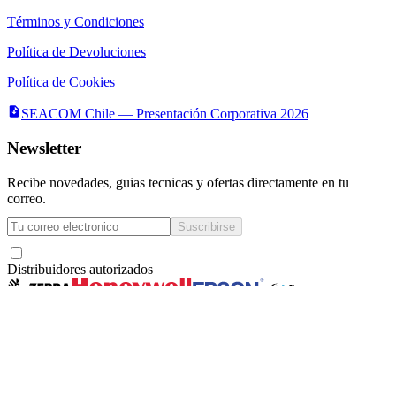
Términos y Condiciones
Política de Devoluciones
Política de Cookies
SEACOM Chile — Presentación Corporativa 2026
Newsletter
Recibe novedades, guias tecnicas y ofertas directamente en tu
correo.
Suscribirse
Acepto recibir novedades y ofertas por correo
Distribuidores autorizados
Seacom
©
2026
— Todos los derechos reservados
Servicios y Asesorías Computacionales Ltda.
· RUT
78.133.350-6
·
La Concepción 322,
Local 102, Providencia