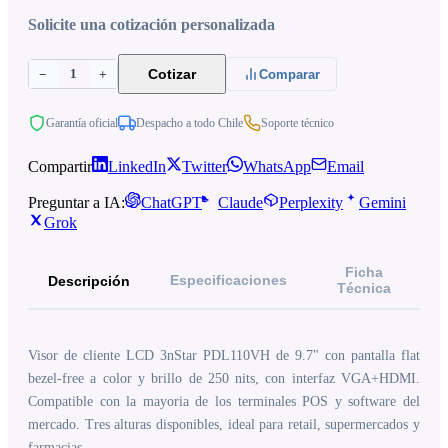
Solicite una cotización personalizada
1
Cotizar
−
+
Comparar
Garantía oficial
Despacho a todo Chile
Soporte técnico
Compartir
LinkedIn
Twitter
WhatsApp
Email
Preguntar a IA:
ChatGPT
Claude
Perplexity
Gemini
Grok
Ficha
Especificaciones
Descripción
Técnica
Visor de cliente LCD 3nStar PDL110VH de 9.7" con pantalla flat
bezel-free a color y brillo de 250 nits, con interfaz VGA+HDMI.
Compatible con la mayoria de los terminales POS y software del
mercado. Tres alturas disponibles, ideal para retail, supermercados y
farmacias.