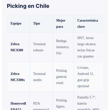
Picking en Chile
Mejor
Característica
Equipo
Tipo
para
clave
IP67, lector
Bodega
Zebra
Terminal
largo alcance,
intensiva,
MC9300
robusto
teclas físicas
frío
con guantes
Liviano,
Picking
Zebra
Terminal
Android 11,
general,
MC3300x
medio
gun grip
retail
opcional
Pantalla 5.7",
Picking
Honeywell
PDA
batería
ligero,
EDA52
empresarial
extendida, WiFi