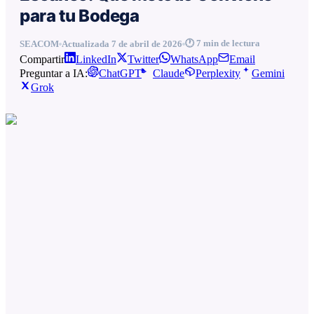
para tu Bodega
🕐
7
min de lectura
SEACOM
Actualizada
7 de abril de 2026
Compartir
LinkedIn
Twitter
WhatsApp
Email
Preguntar a IA:
ChatGPT
Claude
Perplexity
Gemini
Grok