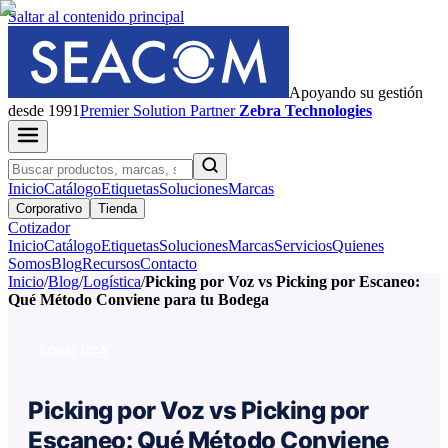
Saltar al contenido principal
Apoyando su gestión
desde 1991
Premier
Solution Partner
Zebra Technologies
Inicio
Catálogo
Etiquetas
Soluciones
Marcas
Corporativo
Tienda
Cotizador
Inicio
Catálogo
Etiquetas
Soluciones
Marcas
Servicios
Quienes
Somos
Blog
Recursos
Contacto
Inicio
/
Blog
/
Logística
/
Picking por Voz vs Picking por Escaneo:
Qué Método Conviene para tu Bodega
LOGÍSTICA
Picking por Voz vs Picking por
Escaneo: Qué Método Conviene