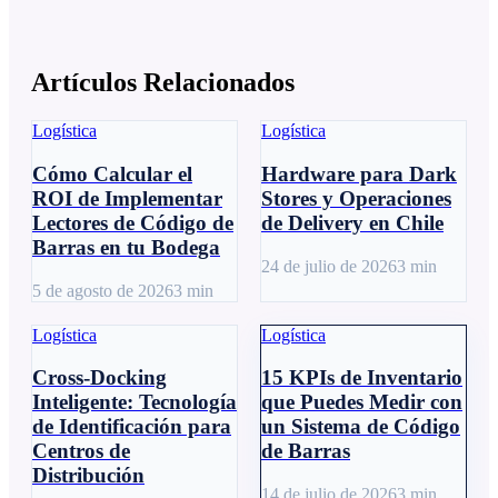
Artículos Relacionados
Logística
Logística
Cómo Calcular el
Hardware para Dark
ROI de Implementar
Stores y Operaciones
Lectores de Código de
de Delivery en Chile
Barras en tu Bodega
24 de julio de 2026
3
min
5 de agosto de 2026
3
min
Logística
Logística
Cross-Docking
15 KPIs de Inventario
Inteligente: Tecnología
que Puedes Medir con
de Identificación para
un Sistema de Código
Centros de
de Barras
Distribución
14 de julio de 2026
3
min