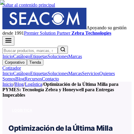
Saltar al contenido principal
Apoyando su gestión
desde 1991
Premier
Solution Partner
Zebra Technologies
Inicio
Catálogo
Etiquetas
Soluciones
Marcas
Corporativo
Tienda
Cotizador
Inicio
Catálogo
Etiquetas
Soluciones
Marcas
Servicios
Quienes
Somos
Blog
Recursos
Contacto
Inicio
/
Blog
/
Logística
/
Optimización de la Última Milla para
PYMES: Tecnología Zebra y Honeywell para Entregas
Impecables
LOGÍSTICA
Optimización de la Última Milla