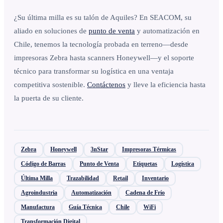
¿Su última milla es su talón de Aquiles? En SEACOM, su
aliado en soluciones de
punto de venta
y automatización en
Chile, tenemos la tecnología probada en terreno—desde
impresoras Zebra hasta scanners Honeywell—y el soporte
técnico para transformar su logística en una ventaja
competitiva sostenible.
Contáctenos
y lleve la eficiencia hasta
la puerta de su cliente.
Zebra
Honeywell
3nStar
Impresoras Térmicas
Código de Barras
Punto de Venta
Etiquetas
Logística
Última Milla
Trazabilidad
Retail
Inventario
Agroindustria
Automatización
Cadena de Frío
Manufactura
Guía Técnica
Chile
WiFi
Transformación Digital