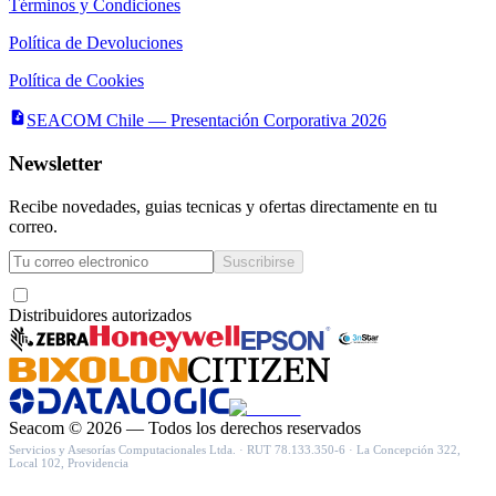
Términos y Condiciones
Política de Devoluciones
Política de Cookies
SEACOM Chile — Presentación Corporativa 2026
Newsletter
Recibe novedades, guias tecnicas y ofertas directamente en tu
correo.
Suscribirse
Acepto recibir novedades y ofertas por correo
Distribuidores autorizados
Seacom
©
2026
— Todos los derechos reservados
Servicios y Asesorías Computacionales Ltda.
· RUT
78.133.350-6
·
La Concepción 322,
Local 102, Providencia