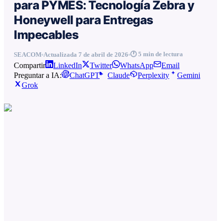
para PYMES: Tecnología Zebra y
Honeywell para Entregas
Impecables
🕐
5
min de lectura
SEACOM
Actualizada
7 de abril de 2026
Compartir
LinkedIn
Twitter
WhatsApp
Email
Preguntar a IA:
ChatGPT
Claude
Perplexity
Gemini
Grok