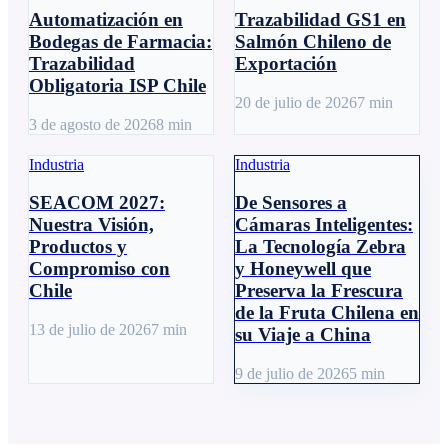
Automatización en
Trazabilidad GS1 en
Bodegas de Farmacia:
Salmón Chileno de
Trazabilidad
Exportación
Obligatoria ISP Chile
20 de julio de 2026
7
min
3 de agosto de 2026
8
min
Industria
Industria
SEACOM 2027:
De Sensores a
Nuestra Visión,
Cámaras Inteligentes:
Productos y
La Tecnología Zebra
Compromiso con
y Honeywell que
Chile
Preserva la Frescura
de la Fruta Chilena en
13 de julio de 2026
7
min
su Viaje a China
9 de julio de 2026
5
min