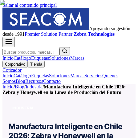
Saltar al contenido principal
Apoyando su gestión
desde 1991
Premier
Solution Partner
Zebra Technologies
Inicio
Catálogo
Etiquetas
Soluciones
Marcas
Corporativo
Tienda
Cotizador
Inicio
Catálogo
Etiquetas
Soluciones
Marcas
Servicios
Quienes
Somos
Blog
Recursos
Contacto
Inicio
/
Blog
/
Industria
/
Manufactura Inteligente en Chile 2026:
Zebra y Honeywell en la Línea de Producción del Futuro
INDUSTRIA
Manufactura Inteligente en Chile
2026: Zebra y Honeywell en la