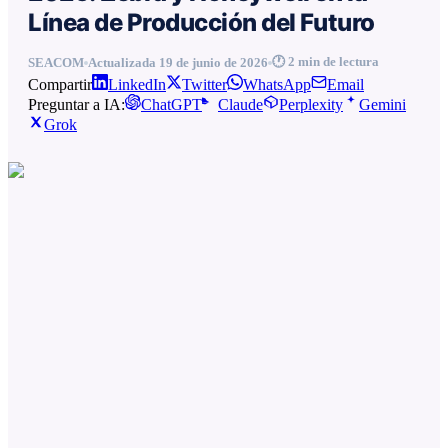
Línea de Producción del Futuro
🕐
2
min de lectura
SEACOM
Actualizada
19 de junio de 2026
Compartir
LinkedIn
Twitter
WhatsApp
Email
Preguntar a IA:
ChatGPT
Claude
Perplexity
Gemini
Grok