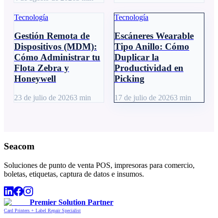
Tecnología
Tecnología
Gestión Remota de
Escáneres Wearable
Dispositivos (MDM):
Tipo Anillo: Cómo
Cómo Administrar tu
Duplicar la
Flota Zebra y
Productividad en
Honeywell
Picking
23 de julio de 2026
3
min
17 de julio de 2026
3
min
Seacom
Soluciones de punto de venta POS, impresoras para comercio,
boletas, etiquetas, captura de datos e insumos.
Premier Solution Partner
Card Printers + Label Repair Specialist