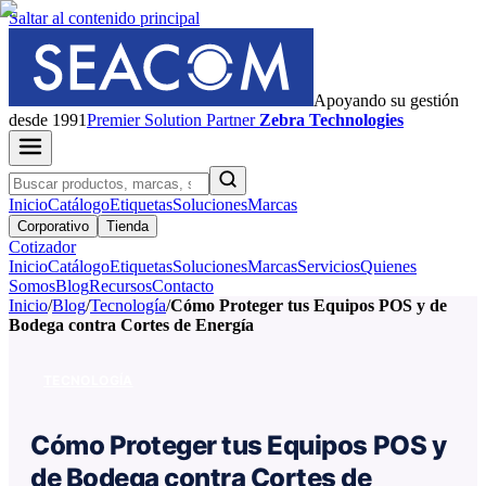
Saltar al contenido principal
Apoyando su gestión
desde 1991
Premier
Solution Partner
Zebra Technologies
Inicio
Catálogo
Etiquetas
Soluciones
Marcas
Corporativo
Tienda
Cotizador
Inicio
Catálogo
Etiquetas
Soluciones
Marcas
Servicios
Quienes
Somos
Blog
Recursos
Contacto
Inicio
/
Blog
/
Tecnología
/
Cómo Proteger tus Equipos POS y de
Bodega contra Cortes de Energía
TECNOLOGÍA
Cómo Proteger tus Equipos POS y
de Bodega contra Cortes de