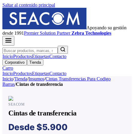
Saltar al contenido principal
Apoyando su gestión
desde 1991
Premier
Solution Partner
Zebra Technologies
Inicio
Productos
Etiquetas
Contacto
Corporativo
Tienda
Carro
Inicio
Productos
Etiquetas
Contacto
Inicio
/
Tienda
/
Insumos
/
Cintas Transferencias Para Codigo
Barras
/
Cintas de transferencia
SEACOM
Cintas de transferencia
Desde
$5.900