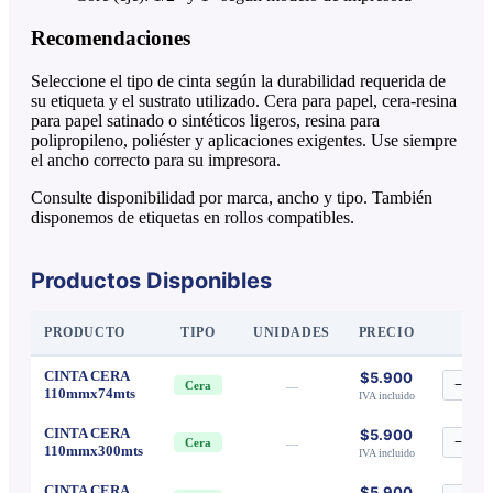
Recomendaciones
Seleccione el tipo de cinta según la durabilidad requerida de
su etiqueta y el sustrato utilizado. Cera para papel, cera-resina
para papel satinado o sintéticos ligeros, resina para
polipropileno, poliéster y aplicaciones exigentes. Use siempre
el ancho correcto para su impresora.
Consulte disponibilidad por marca, ancho y tipo. También
disponemos de etiquetas en rollos compatibles.
Productos Disponibles
PRODUCTO
TIPO
UNIDADES
PRECIO
CINTA CERA
$5.900
−
1
Cera
—
110mmx74mts
IVA incluido
CINTA CERA
$5.900
−
1
Cera
—
110mmx300mts
IVA incluido
CINTA CERA
$5.900