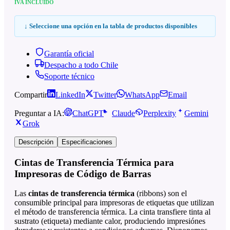
IVA INCLUIDO
↓ Seleccione una opción en la tabla de productos disponibles
Garantía oficial
Despacho a todo Chile
Soporte técnico
Compartir
LinkedIn
Twitter
WhatsApp
Email
Preguntar a IA:
ChatGPT
Claude
Perplexity
Gemini
Grok
Descripción
Especificaciones
Cintas de Transferencia Térmica para
Impresoras de Código de Barras
Las
cintas de transferencia térmica
(ribbons) son el
consumible principal para impresoras de etiquetas que utilizan
el método de transferencia térmica. La cinta transfiere tinta al
sustrato (etiqueta) mediante calor, produciendo impresiónes