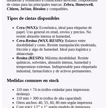
duraderas y resistentes a condiciones adversas. Disponemos
de cintas para las principales marcas:
Zebra, Honeywell,
Citizen, 3nStar, Bixolon
y compatibles.
Tipos de cintas disponibles
Cera (WAX):
Económica, ideal para etiquetas de
papel. Uso general en retail, envíos y precios. No
resiste abrasión intensa ni humedad.
Cera-Resina (WAX-RESIN):
Balance entre
durabilidad y costo. Resiste manipulación moderada,
fricción y algo de humedad. Ideal para logística y
almacenaje.
Resina (RESIN):
Máxima durabilidad. Resiste
químicos, solventes, abrasión intensa, humedad y
temperaturas extremas. Indispensable para etiquetado
industrial, farmacéutico y de activos permanentes.
Medidas comunes en stock
110 mm × 74 m (rollos estándar para impresoras
desktop)
110 mm × 300 m (rollos de alta capacidad)
Otros anchos: 40, 55, 60, 80 mm según impresora
Core (eje): 1/2" y 1" según modelo de impresora