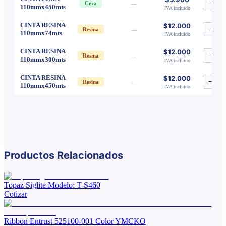
−
1
Cera
—
110mmx450mts
IVA incluido
CINTA RESINA
$12.000
−
1
Resina
—
110mmx74mts
IVA incluido
CINTA RESINA
$12.000
−
1
Resina
—
110mmx300mts
IVA incluido
CINTA RESINA
$12.000
−
1
Resina
—
110mmx450mts
IVA incluido
Productos Relacionados
Topaz Siglite Modelo: T-S460
Cotizar
Ribbon Entrust 525100-001 Color YMCKO